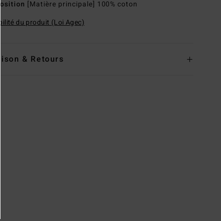
osition
[Matière principale] 100% coton
ilité du produit (Loi Agec)
aison & Retours