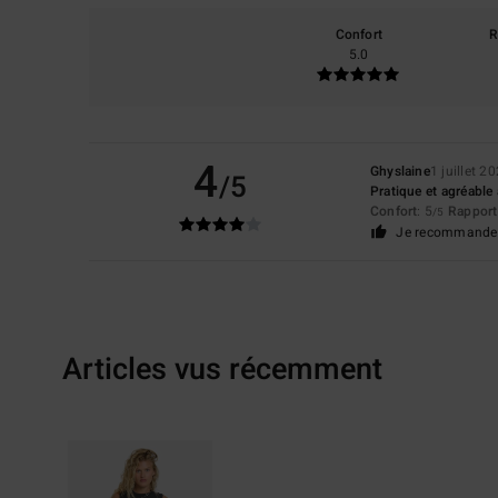
Confort
R
5.0
4
Ghyslaine
1 juillet 2
/5
Pratique et agréable 
Confort
: 5
Rapport 
/5
Je recommande 
Articles vus récemment