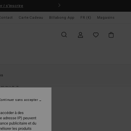
 / s'inscrire
Contact
Carte Cadeau
Billabong App
FR (€)
Magasins
ccueil
Femme
Vêtements
Robes
Robes Mini
ns
adise
sans manches Noir Femme
Continuer sans accepter
(1 Avis)
95 €
 accéder à des
re adresse IP) peuvent
ance publicitaire et du
éliorer les produits
Black Sands
ur