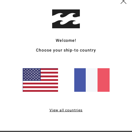
Comp
Traçab
Livr
Welcome!
Choose your ship-to country
Note moyenne
4.0
/5
View all countries
basé sur
1 avis vérifiés
depuis juillet 2026
100% de nos clients recommandent ce produit