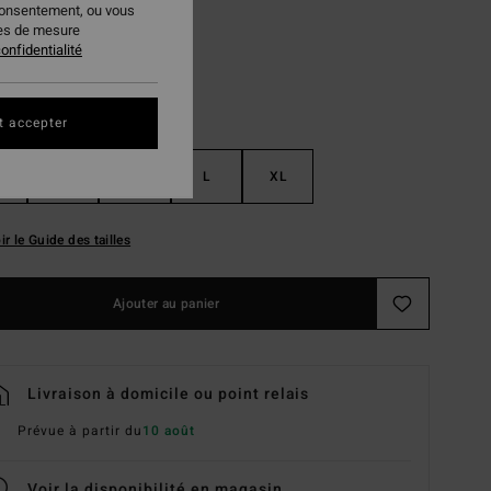
consentement, ou vous
ies de mesure
onfidentialité
t accepter
S
M
L
XL
ir le Guide des tailles
Ajouter au panier
Livraison à domicile ou point relais
Prévue à partir du
10 août
Voir la disponibilité en magasin