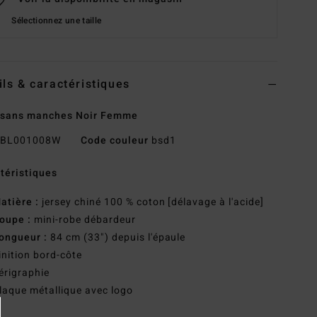
Sélectionnez une taille
ils & caractéristiques
 sans manches Noir Femme
BL001008W
Code couleur
bsd1
téristiques
atière :
jersey chiné 100 % coton [délavage à l'acide]
oupe :
mini-robe débardeur
ongueur :
84 cm (33") depuis l'épaule
inition bord-côte
érigraphie
laque métallique avec logo