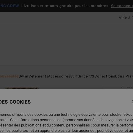
ONG CREW
Livraison et retours gratuits pour les membres
Se connecter
Aide & 
Page D'a
ouveautés
Swim
Vêtements
Accessoires
Surf
Since '73
Collections
Bons Pla
Par
Robe 
 DES COOKIES
4.0
49,
mêmes utilisons des cookies ou une technologie équivalente pour stocker et/ou
ppareil. Ces informations personnelles (comme vos données de navigation et vot
présenter des publications et du contenu personnalisés ; pour mesurer la perform
er les publicités ; et en apprendre plus sur leur audience ; pour développer et am
Coule