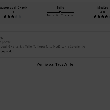
apport qualité / prix
Taille
Matière
3.0
4.0
Trop petit
Trop grand
026
à porter
qualité / prix
: 3
Taille
: Taille parfaite
Matière
: 4
Coloris
: 3
/5
/5
/5
ce produit
Vérifié par
TrustVille