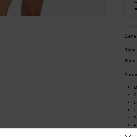
Deta
Robe
Style
Carac
M
C
L
F
S
P