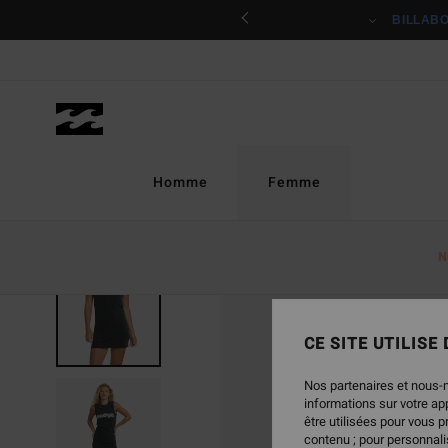
Passer
ciper
BILLAB
à
l'information
sur
le
produit
Homme
Femme
N
NOUVEAUTÉ
CE SITE UTILISE
Nos partenaires et nous-
informations sur votre a
être utilisées pour vous 
contenu ; pour personnalis