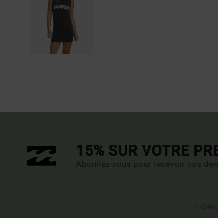
15% SUR VOTRE P
Abonnez-vous pour recevoir nos dern
(*) Offre