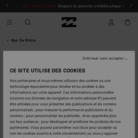
Passer
 membres
Se connecter / s'inscrire
JEU CONCOURS
Gagnez la planche emblématique d'Andy I
à
l'information
sur
le
produit
Bas De Bikini
Continuer sans accepter
CE SITE UTILISE DES COOKIES
Nos partenaires et nous-mêmes utilisons des cookies ou une
technologie équivalente pour stocker et/ou accéder à des
informations sur votre appareil. Ces informations personnelles
(comme vos données de navigation et votre adresse IP) peuvent
être utilisées pour vous présenter des publications et du contenu
personnalisés ; pour mesurer la performance publicitaire et du
contenu ; pour personnaliser les publicités ; et en apprendre plus
sur leur audience ; pour développer et améliorer les produits de nos
partenaires. Vous pouvez paramétrer vos choix pour accepter ou
non les cookies soumis à votre consentement, ou vous y opposer