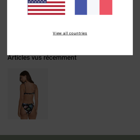
Traçabilité du produit (Loi Agec)
Livraison & Retours
View all countries
Articles vus récemment