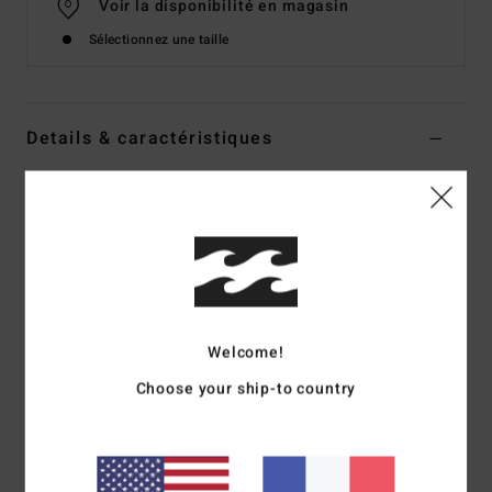
Voir la disponibilité en magasin
Sélectionnez une taille
Details & caractéristiques
Bas de bikini échancré Noir Femme
Style
BL000330
Code couleur
bpb
Caractéristiques
Matière recyclée :
matière recyclée douce et stretch
Couvrance :
couvrance mini
Welcome!
Taille :
modèle échancré et haut sur la jambe
Choose your ship-to country
Logo brodé
Composition
[Matière principale] 78% nylon recyclé, 22%
élasthanne