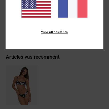
Composition
[Matière principale] 78% nylon recyclé, 22%
élasthanne
Traçabilité du produit (Loi Agec)
View all countries
Livraison & Retours
Articles vus récemment