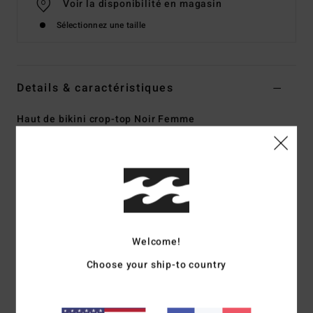
Voir la disponibilité en magasin
Sélectionnez une taille
Details & caractéristiques
Haut de bikini crop-top Noir Femme
Style
BL000326
Code couleur
bpb
Caractéristiques
Matière recyclée :
matière recyclée douce et stretch
Couvrance :
couvrance normale
Rembourrage :
amovible
Welcome!
Bretelles :
bretelles convertibles
Choose your ship-to country
Fermeture :
fermeture par lien dans le dos
Logo brodé