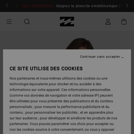
Passer
 membres
Se connecter / s'inscrire
JEU CONCOURS
Gagnez la planche emblématique d'Andy I
à
l'information
sur
le
produit
Continuer sans accepter
CE SITE UTILISE DES COOKIES
Nos partenaires et nous-mêmes utilisons des cookies ou une
technologie équivalente pour stocker et/ou accéder à des
informations sur votre appareil. Ces informations personnelles
(comme vos données de navigation et votre adresse IP) peuvent
être utilisées pour vous présenter des publications et du contenu
personnalisés ; pour mesurer la performance publicitaire et du
contenu ; pour personnaliser les publicités ; et en apprendre plus
sur leur audience ; pour développer et améliorer les produits de nos
partenaires. Vous pouvez paramétrer vos choix pour accepter ou
non les cookies soumis à votre consentement, ou vous y opposer