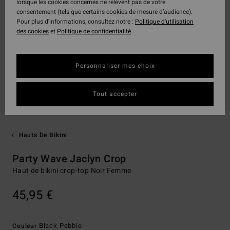
lorsque les cookies concernés ne relèvent pas de votre
consentement (tels que certains cookies de mesure d’audience).
Pour plus d'informations, consultez notre :
Politique d'utilisation
des cookies
et
Politique de confidentialité
Personnaliser mes choix
Tout accepter
Hauts De Bikini
Party Wave Jaclyn Crop
Haut de bikini crop-top Noir Femme
45,95 €
Black Pebble
Couleur