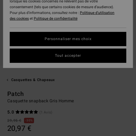
lorsque les cookies concernés ne relèvent pas de votre
consentement (tels que certains cookies de mesure d’audience).
Pour plus d'informations, consultez notre :
Politique d'utilisation
des cookies
et
Politique de confidentialité
Personnaliser mes choix
Tout accepter
Casquettes & Chapeaux
Patch
Casquette snapback Gris Homme
5.0
(1 Avis)
29,95 €
30%
20,97 €