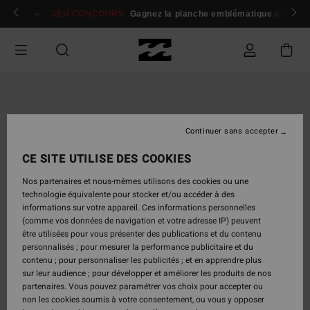
Passer
 membres
Se connecter / s'inscrire
JEU CONCOURS
Gagnez la planche emblématique d'Andy I
à
l'information
sur
le
produit
Continuer sans accepter
CE SITE UTILISE DES COOKIES
Nos partenaires et nous-mêmes utilisons des cookies ou une
technologie équivalente pour stocker et/ou accéder à des
informations sur votre appareil. Ces informations personnelles
(comme vos données de navigation et votre adresse IP) peuvent
être utilisées pour vous présenter des publications et du contenu
personnalisés ; pour mesurer la performance publicitaire et du
contenu ; pour personnaliser les publicités ; et en apprendre plus
sur leur audience ; pour développer et améliorer les produits de nos
partenaires. Vous pouvez paramétrer vos choix pour accepter ou
non les cookies soumis à votre consentement, ou vous y opposer