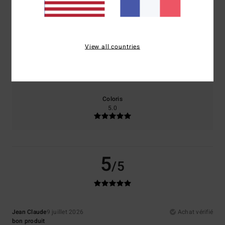
Confort
Rapport qualité / prix
4.0
5.0
View all countries
Taille
Matière
4.0
Trop petit
Trop grand
Coloris
5.0
5
/5
Jean Claude
9 juillet 2026
Achat vérifié
bon produit