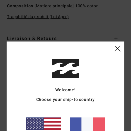
Composition
[Matière principale] 100% coton
Traçabilité du produit (Loi Agec)
Livraison & Retours
Avis clients
Note moyenne
5.0
Welcome!
/5
Choose your ship-to country
basé sur
1 avis vérifiés
depuis juillet 2026
100% de nos clients recommandent ce produit