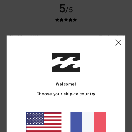
5
/5
Wilma
17 mai 2026
Achat vérifié
Bon rapport qualité-prix
Afficher original - Dutch
Confort
: 5
Rapport qualité / prix
: 5
Taille
: Taille parfaite
Matière
: 5
/5
/5
/5
Je recommande ce produit
5
/5
Welcome!
Choose your ship-to country
Marie
26 mars 2026
Achat vérifié
Il est top et la couleur très jolie
Rapport qualité / prix
: 5
Matière
: 5
Coloris
: 5
/5
/5
/5
Je recommande ce produit