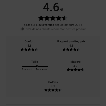
4.6
/5
basé sur
8 avis vérifiés
depuis octobre 2025
50% de nos clients recommandent ce produit
Confort
Rapport qualité / prix
4.8
4.8
Taille
Matière
4.7
Trop petit
Trop grand
Coloris
4.7