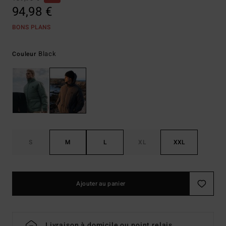
94,98 €
BONS PLANS
Black
Couleur
S
M
L
XL
XXL
Ajouter au panier
Livraison à domicile ou point relais