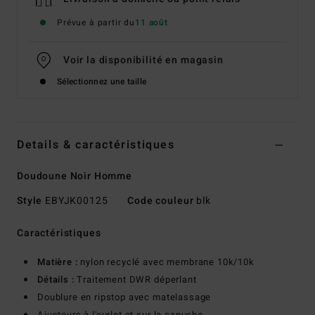
Prévue à partir du
11 août
Voir la disponibilité en magasin
Sélectionnez une taille
Details & caractéristiques
Doudoune Noir Homme
Style
EBYJK00125
Code couleur
blk
Caractéristiques
Matière :
nylon recyclé avec membrane 10k/10k
Détails :
Traitement DWR déperlant
Doublure en ripstop avec matelassage
Ajusteurs à l'ourlet et sur la capuche