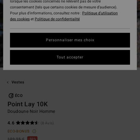
lorsque les cookies concernés ne relèvent pas de votre
consentement (tels que certains cookies de mesure d’audience).
Pour plus d'informations, consultez notre :
Politique d'utilisation
des cookies
et
Politique de confidentialité
Personnaliser mes choix
Tout accepter
Vestes
ÉCO
Point Lay 10K
Doudoune Noir Homme
4.6
(8 Avis)
ECO-BONUS
189,95 €
50%