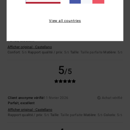
5
/5
View all countries
Client anonyme vérifié
11 février 2026
Achat vérifié
Parfait, excellent
Afficher original - Castellano
Confort
: 5
Rapport qualité / prix
: 5
Taille
: Taille parfaite
Matière
: 5
/5
/5
/5
5
/5
Client anonyme vérifié
11 février 2026
Achat vérifié
Parfait, excellent
Afficher original - Castellano
Rapport qualité / prix
: 5
Taille
: Taille parfaite
Matière
: 5
Coloris
: 5
/5
/5
/5