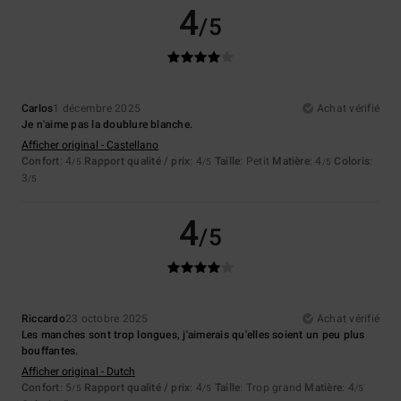
4
/5
Carlos
1 décembre 2025
Achat vérifié
Je n'aime pas la doublure blanche.
Afficher original - Castellano
Confort
: 4
Rapport qualité / prix
: 4
Taille
: Petit
Matière
: 4
Coloris
:
/5
/5
/5
3
/5
4
/5
Riccardo
23 octobre 2025
Achat vérifié
Les manches sont trop longues, j'aimerais qu'elles soient un peu plus
bouffantes.
Afficher original - Dutch
Confort
: 5
Rapport qualité / prix
: 4
Taille
: Trop grand
Matière
: 4
/5
/5
/5