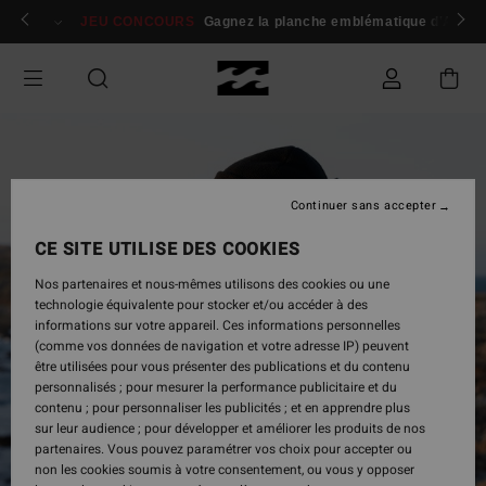
Passer
 membres
Se connecter / s'inscrire
JEU CONCOURS
Gagnez la planche emblématique d'Andy I
à
l'information
sur
le
produit
Continuer sans accepter
CE SITE UTILISE DES COOKIES
Nos partenaires et nous-mêmes utilisons des cookies ou une
technologie équivalente pour stocker et/ou accéder à des
informations sur votre appareil. Ces informations personnelles
(comme vos données de navigation et votre adresse IP) peuvent
être utilisées pour vous présenter des publications et du contenu
personnalisés ; pour mesurer la performance publicitaire et du
contenu ; pour personnaliser les publicités ; et en apprendre plus
sur leur audience ; pour développer et améliorer les produits de nos
partenaires. Vous pouvez paramétrer vos choix pour accepter ou
non les cookies soumis à votre consentement, ou vous y opposer