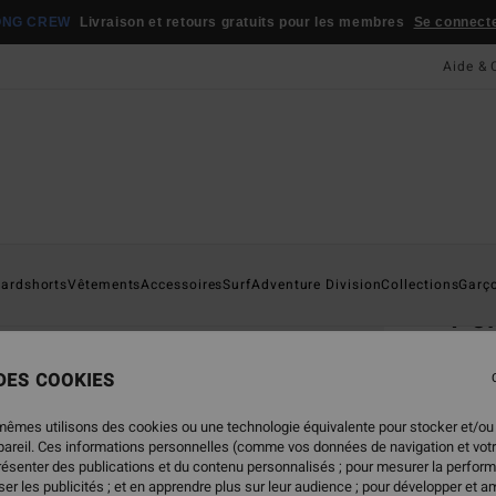
ONG CREW
Livraison et retours gratuits pour les membres
Se connecter
Aide & 
Page D'a
ardshorts
Vêtements
Accessoires
Surf
Adventure Division
Collections
Garç
Por
T-Shi
 DES COOKIES
5.0
22,95
mêmes utilisons des cookies ou une technologie équivalente pour stocker et/ou
11,
ppareil. Ces informations personnelles (comme vos données de navigation et vot
présenter des publications et du contenu personnalisés ; pour mesurer la perform
BONS 
er les publicités ; et en apprendre plus sur leur audience ; pour développer et am