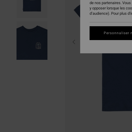
de nos partenaires. Vous
y opposer lorsque les co
d’audience). Pour plus d'
Personnaliser 