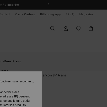
 / s'inscrire
Contact
Carte Cadeau
Billabong App
FR (€)
Magasins
ccueil
Homme
Garçons
T-Shirts
ons
Bons Plans
tal
rt à manches courtes Bleu Garçon 8-16 ans
Continuer sans accepter
(1 Avis)
 €
50%
 accéder à des
48 €
re adresse IP) peuvent
ance publicitaire et du
PLANS
éliorer les produits