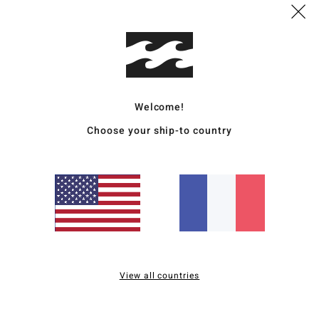
Comp
Traçab
Livr
Welcome!
Choose your ship-to country
Note moyenne
5.0
/5
View all countries
basé sur
1 avis vérifiés
depuis mars 2026