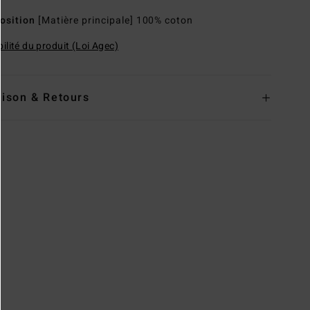
osition
[Matière principale] 100% coton
ilité du produit (Loi Agec)
aison & Retours