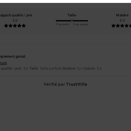
0% de nos clients recommandent ce produit
apport qualité / prix
Taille
Matière
5.0
5.0
Trop petit
Trop grand
implement génial.
utsch
qualité / prix
: 5
Taille
: Taille parfaite
Matière
: 5
Coloris
: 5
/5
/5
/5
Vérifié par
TrustVille