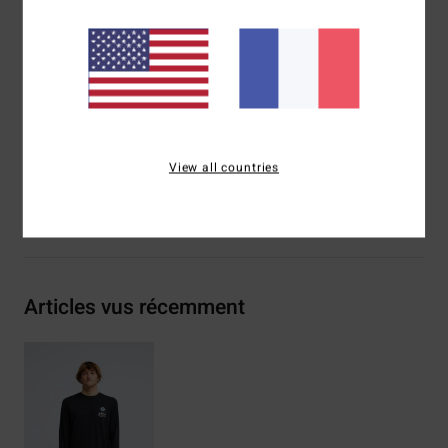
Sérigraphie poitrine et dos
Étiquette tissée Billabong
Composition
[Matière principale] 70% coton, 30% coton
recyclé
Traçabilité du produit (Loi Agec)
View all countries
Livraison & Retours
Articles vus récemment