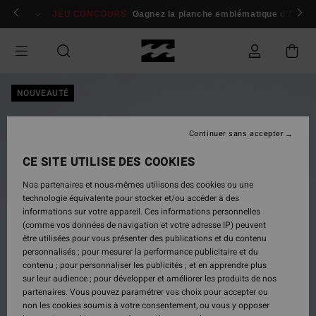
Passer
 membres
Se connecter / s'inscrire
JEU CONCOURS
Gagnez la planche emblématique d'Andy I
à
l'information
sur
le
produit
NOUVEAUTÉ
Continuer sans accepter
CE SITE UTILISE DES COOKIES
Nos partenaires et nous-mêmes utilisons des cookies ou une
technologie équivalente pour stocker et/ou accéder à des
informations sur votre appareil. Ces informations personnelles
(comme vos données de navigation et votre adresse IP) peuvent
être utilisées pour vous présenter des publications et du contenu
personnalisés ; pour mesurer la performance publicitaire et du
contenu ; pour personnaliser les publicités ; et en apprendre plus
sur leur audience ; pour développer et améliorer les produits de nos
partenaires. Vous pouvez paramétrer vos choix pour accepter ou
non les cookies soumis à votre consentement, ou vous y opposer