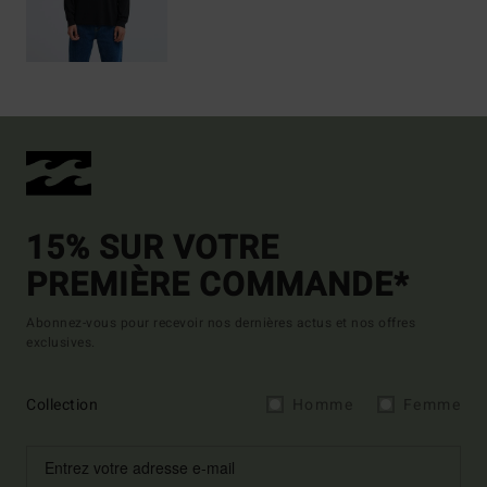
15% SUR VOTRE
PREMIÈRE COMMANDE*
Abonnez-vous pour recevoir nos dernières actus et nos offres
exclusives.
Collection
Homme
Femme