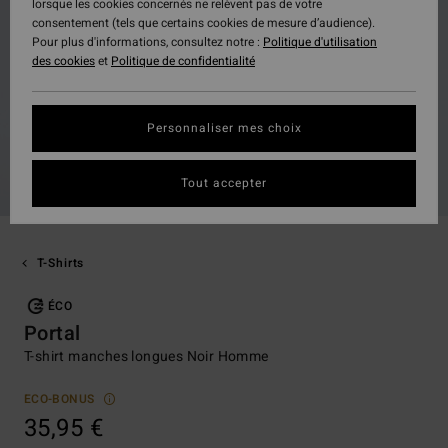
lorsque les cookies concernés ne relèvent pas de votre
consentement (tels que certains cookies de mesure d’audience).
Pour plus d'informations, consultez notre :
Politique d'utilisation
des cookies
et
Politique de confidentialité
Personnaliser mes choix
Tout accepter
T-Shirts
ÉCO
Portal
T-shirt manches longues Noir Homme
ECO-BONUS
35,95 €