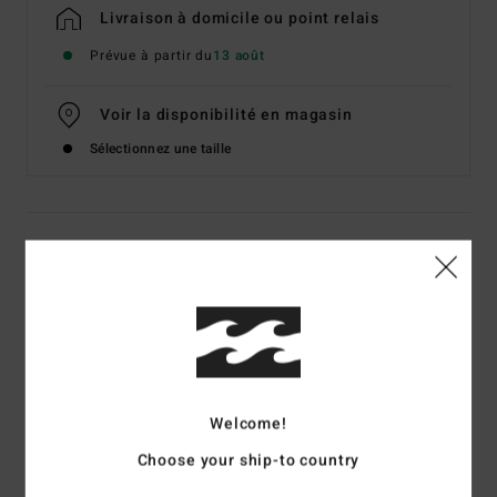
Livraison à domicile ou point relais
Prévue à partir du
13 août
Voir la disponibilité en magasin
Sélectionnez une taille
Details & caractéristiques
T-shirt manches longues Noir Homme
Style
EBYZT00627
Code couleur
blk
Caractéristiques
Welcome!
Matière :
jersey de coton [160 g/m2]
Choose your ship-to country
Coupe :
Premium
Col rond