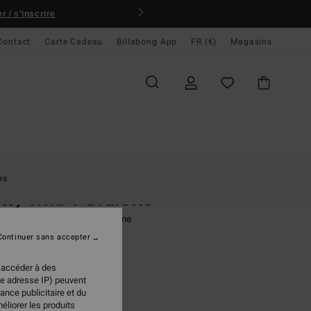
 / s'inscrire
Contact
Carte Cadeau
Billabong App
FR (€)
Magasins
ccueil
Femme
Swim
Hauts De Bikini
ns
tty Wild V Bralette
e bikini bralette Vert Femme
Continuer sans accepter
95 €
 accéder à des
re adresse IP) peuvent
ance publicitaire et du
Sweet Lilac
ur
éliorer les produits