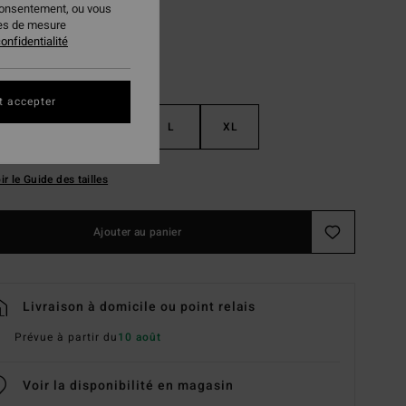
consentement, ou vous
ies de mesure
onfidentialité
t accepter
S
M
L
XL
ir le Guide des tailles
Ajouter au panier
Livraison à domicile ou point relais
Prévue à partir du
10 août
Voir la disponibilité en magasin