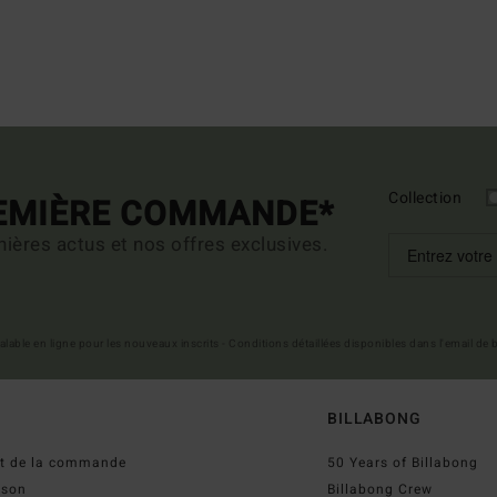
Collection
REMIÈRE COMMANDE*
ières actus et nos offres exclusives.
 valable en ligne pour les nouveaux inscrits - Conditions détaillées disponibles dans l'email de
BILLABONG
ut de la commande
50 Years of Billabong
ison
Billabong Crew