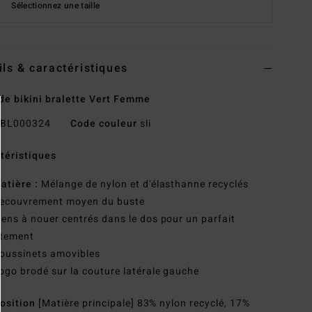
Sélectionnez une taille
ils & caractéristiques
de bikini bralette Vert Femme
BL000324
Code couleur
sli
téristiques
atière :
Mélange de nylon et d'élasthanne recyclés
ecouvrement moyen du buste
iens à nouer centrés dans le dos pour un parfait
stement
oussinets amovibles
ogo brodé sur la couture latérale gauche
osition
[Matière principale] 83% nylon recyclé, 17%