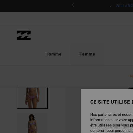
Passer
ciper
BILLAB
à
l'information
sur
le
produit
Homme
Femme
N
CE SITE UTILISE
Nos partenaires et nous-
informations sur votre a
être utilisées pour vous 
contenu ; pour personnalis