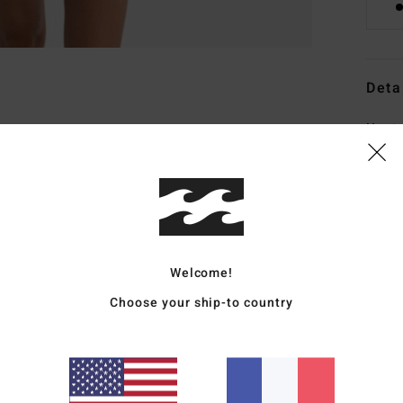
Deta
Haut 
Style
Carac
M
R
Welcome!
L
Choose your ship-to country
aju
C
L
Comp