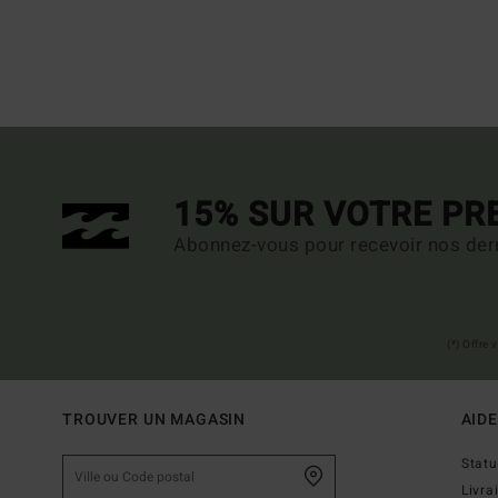
15% SUR VOTRE P
Abonnez-vous pour recevoir nos dern
(*) Offre
TROUVER UN MAGASIN
AIDE
Stat
Livra