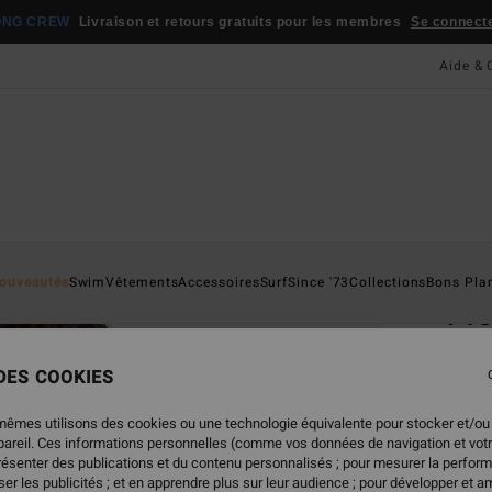
ONG CREW
Livraison et retours gratuits pour les membres
Se connecter
Aide & 
Page D'a
ouveautés
Swim
Vêtements
Accessoires
Surf
Since '73
Collections
Bons Pla
Pre
Haut d
 DES COOKIES
45,
mêmes utilisons des cookies ou une technologie équivalente pour stocker et/ou
ppareil. Ces informations personnelles (comme vos données de navigation et vot
présenter des publications et du contenu personnalisés ; pour mesurer la perform
Coule
er les publicités ; et en apprendre plus sur leur audience ; pour développer et am