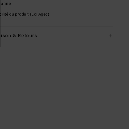
hanne
ilité du produit (Loi Agec)
aison & Retours