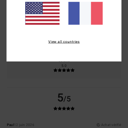
Confort
Rapport qualité / prix
5.0
5.0
Taille
Matière
5.0
View all countries
Trop petit
Trop grand
Coloris
5.0
5
/5
Paul
12 juin 2026
Achat vérifié