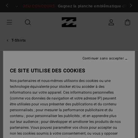
Passer
 membres
Se connecter / s'inscrire
JEU CONCOURS
Gagnez la planche emblématique d'Andy I
à
l'information
sur
le
produit
T-Shirts
Continuer sans accepter
RUPTURE DE STOCK
CE SITE UTILISE DES COOKIES
Nos partenaires et nous-mêmes utilisons des cookies ou une
technologie équivalente pour stocker et/ou accéder à des
informations sur votre appareil. Ces informations personnelles
(comme vos données de navigation et votre adresse IP) peuvent
être utilisées pour vous présenter des publications et du contenu
personnalisés ; pour mesurer la performance publicitaire et du
contenu ; pour personnaliser les publicités ; et en apprendre plus
sur leur audience ; pour développer et améliorer les produits de nos
partenaires. Vous pouvez paramétrer vos choix pour accepter ou
non les cookies soumis à votre consentement, ou vous y opposer