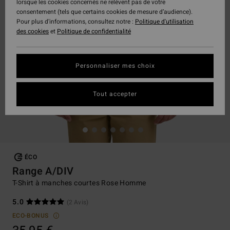
lorsque les cookies concernés ne relèvent pas de votre
consentement (tels que certains cookies de mesure d’audience).
Pour plus d'informations, consultez notre :
Politique d'utilisation
des cookies
et
Politique de confidentialité
Personnaliser mes choix
Tout accepter
ÉCO
Range A/DIV
T-Shirt à manches courtes Rose Homme
5.0
(2 Avis)
ECO-BONUS