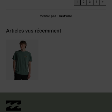
1
2
3
4
>
Vérifié par
TrustVille
Articles vus récemment