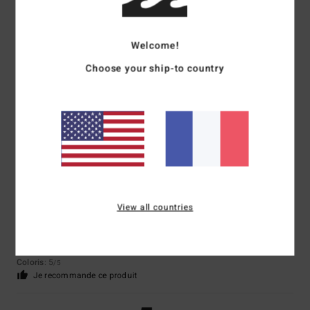
Welcome!
Matteo
7 juillet 2026
Achat vérifié
Choose your ship-to country
Belle coupe
Afficher original - Castellano
Taille
: Taille parfaite
Matière
: 4
Coloris
: 4
/5
/5
5
/5
View all countries
Paula
4 juillet 2026
Achat vérifié
Super
Afficher original - Deutsch
Confort
: 5
Rapport qualité / prix
: 5
Taille
: Taille parfaite
Matière
: 5
/5
/5
/5
Coloris
: 5
/5
Je recommande ce produit