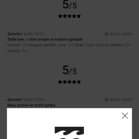
5
/5
Quentin
8 juillet 2026
Achat vérifié
Taille bien, t shirt simple et matière agréable
Confort
: 5
Rapport qualité / prix
: 5
Taille
: Taille parfaite
Matière
: 5
/5
/5
/5
Coloris
: 5
/5
5
/5
Quentin
8 juillet 2026
Achat vérifié
Beau coloris et motif sympa
Confort
: 5
Rapport qualité / prix
: 5
Taille
: Taille parfaite
Matière
: 5
/5
/5
/5
Coloris
: 5
/5
5
/5