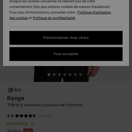
lorsque les cookies concernés ne relèvent pas de votre
consentement (tels que certains cookies de mesure d’audience).
Pour plus d'informations, consultez notre :
Politique d'utilisation
des cookies
et
Politique de confidentialité
Personnaliser mes choix
Tout accepter
ÉCO
Range
T-Shirt à manches courtes Vert Homme
4.8
(32 Avis)
ECO-BONUS
35,95 €
50%