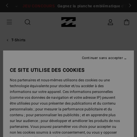
Passer
 membres
Se connecter / s'inscrire
JEU CONCOURS
Gagnez la planche emblématique d'Andy I
à
l'information
sur
le
produit
T-Shirts
Continuer sans accepter
CE SITE UTILISE DES COOKIES
Nos partenaires et nous-mêmes utilisons des cookies ou une
technologie équivalente pour stocker et/ou accéder à des
informations sur votre appareil. Ces informations personnelles
(comme vos données de navigation et votre adresse IP) peuvent
être utilisées pour vous présenter des publications et du contenu
personnalisés ; pour mesurer la performance publicitaire et du
contenu ; pour personnaliser les publicités ; et en apprendre plus
sur leur audience ; pour développer et améliorer les produits de nos
partenaires. Vous pouvez paramétrer vos choix pour accepter ou
non les cookies soumis à votre consentement, ou vous y opposer