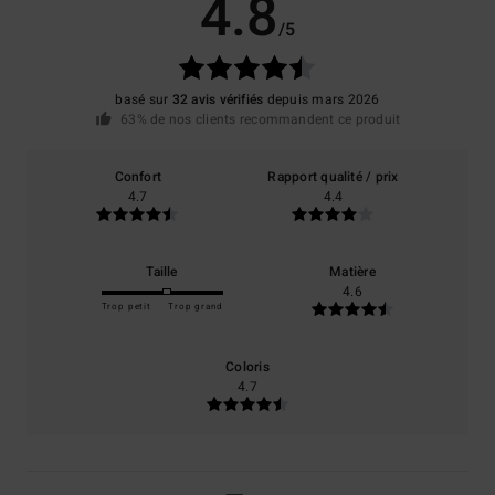
4.8
/5
basé sur
32 avis vérifiés
depuis mars 2026
63% de nos clients recommandent ce produit
Confort
Rapport qualité / prix
4.7
4.4
Taille
Matière
4.6
Trop petit
Trop grand
Coloris
4.7