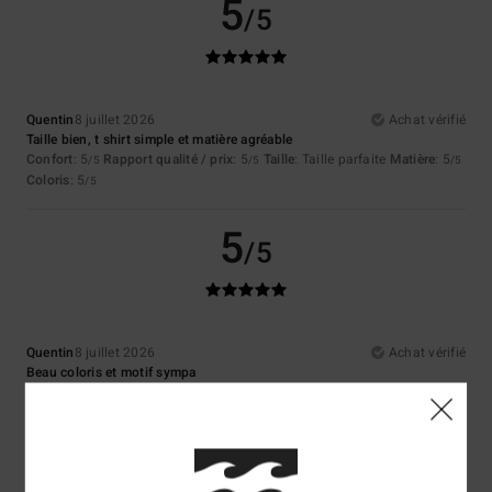
5
/5
Quentin
8 juillet 2026
Achat vérifié
Taille bien, t shirt simple et matière agréable
Confort
: 5
Rapport qualité / prix
: 5
Taille
: Taille parfaite
Matière
: 5
/5
/5
/5
Coloris
: 5
/5
5
/5
Quentin
8 juillet 2026
Achat vérifié
Beau coloris et motif sympa
Confort
: 5
Rapport qualité / prix
: 5
Taille
: Taille parfaite
Matière
: 5
/5
/5
/5
Coloris
: 5
/5
5
/5