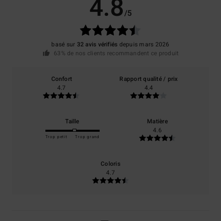
4.8
/5
basé sur
32 avis vérifiés
depuis mars 2026
63% de nos clients recommandent ce produit
Confort
Rapport qualité / prix
4.7
4.4
Taille
Matière
4.6
Trop petit
Trop grand
Coloris
4.7