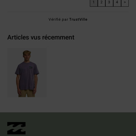
1
2
3
4
>
Vérifié par
TrustVille
Articles vus récemment