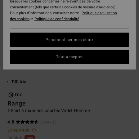
lorsque les cookies concernés ne relèvent pas de votre
consentement (tels que certains cookies de mesure d’audience).
Pour plus d'informations, consultez notre :
Politique d'utilisation
des cookies
et
Politique de confidentialité
Personnaliser mes choix
Tout accepter
T-Shirts
ÉCO
Range
T-Shirt à manches courtes Violet Homme
4.8
(32 Avis)
ECO-BONUS
35,95 €
40%