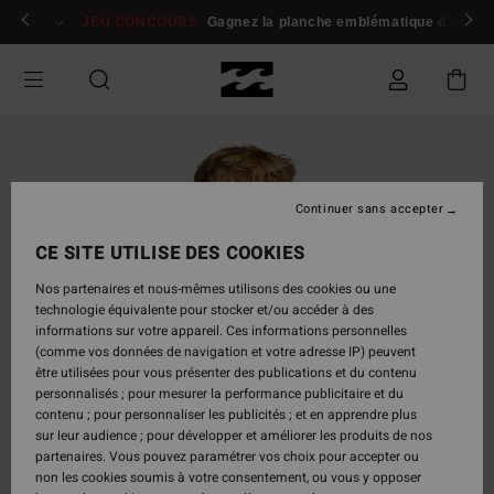
Passer
 membres
Se connecter / s'inscrire
JEU CONCOURS
Gagnez la planche emblématique d'Andy I
à
l'information
sur
le
produit
Continuer sans accepter
CE SITE UTILISE DES COOKIES
Nos partenaires et nous-mêmes utilisons des cookies ou une
technologie équivalente pour stocker et/ou accéder à des
informations sur votre appareil. Ces informations personnelles
(comme vos données de navigation et votre adresse IP) peuvent
être utilisées pour vous présenter des publications et du contenu
personnalisés ; pour mesurer la performance publicitaire et du
contenu ; pour personnaliser les publicités ; et en apprendre plus
sur leur audience ; pour développer et améliorer les produits de nos
partenaires. Vous pouvez paramétrer vos choix pour accepter ou
non les cookies soumis à votre consentement, ou vous y opposer