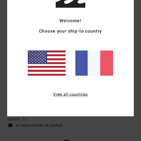
Welcome!
Matteo
7 juillet 2026
Achat vérifié
Choose your ship-to country
Belle coupe
Afficher original - Castellano
Taille
: Taille parfaite
Matière
: 4
Coloris
: 4
/5
/5
5
/5
View all countries
Paula
4 juillet 2026
Achat vérifié
Super
Afficher original - Deutsch
Confort
: 5
Rapport qualité / prix
: 5
Taille
: Taille parfaite
Matière
: 5
/5
/5
/5
Coloris
: 5
/5
Je recommande ce produit