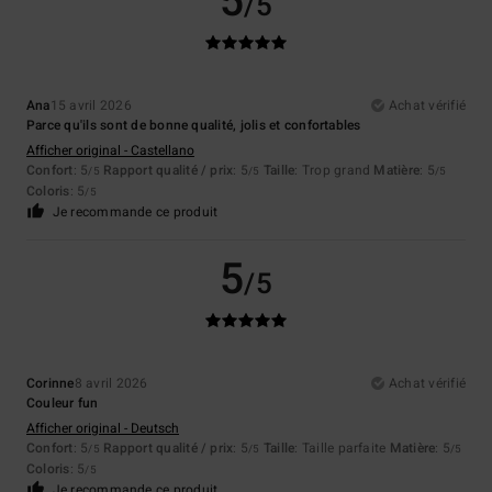
5
/5
Ana
15 avril 2026
Achat vérifié
Parce qu'ils sont de bonne qualité, jolis et confortables
Afficher original - Castellano
Confort
: 5
Rapport qualité / prix
: 5
Taille
: Trop grand
Matière
: 5
/5
/5
/5
Coloris
: 5
/5
Je recommande ce produit
5
/5
Corinne
8 avril 2026
Achat vérifié
Couleur fun
Afficher original - Deutsch
Confort
: 5
Rapport qualité / prix
: 5
Taille
: Taille parfaite
Matière
: 5
/5
/5
/5
Coloris
: 5
/5
Je recommande ce produit