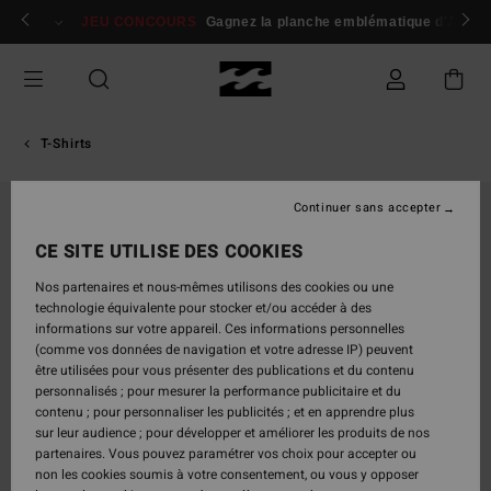
Passer
 membres
Se connecter / s'inscrire
JEU CONCOURS
Gagnez la planche emblématique d'Andy I
à
l'information
sur
le
produit
T-Shirts
Continuer sans accepter
CE SITE UTILISE DES COOKIES
Nos partenaires et nous-mêmes utilisons des cookies ou une
technologie équivalente pour stocker et/ou accéder à des
informations sur votre appareil. Ces informations personnelles
(comme vos données de navigation et votre adresse IP) peuvent
être utilisées pour vous présenter des publications et du contenu
personnalisés ; pour mesurer la performance publicitaire et du
contenu ; pour personnaliser les publicités ; et en apprendre plus
sur leur audience ; pour développer et améliorer les produits de nos
partenaires. Vous pouvez paramétrer vos choix pour accepter ou
non les cookies soumis à votre consentement, ou vous y opposer