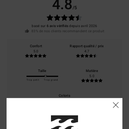
4.8
/5
basé sur
6 avis vérifiés
depuis avril 2026
83% de nos clients recommandent ce produit
Confort
Rapport qualité / prix
5.0
4.7
Taille
Matière
5.0
Trop petit
Trop grand
Coloris
5.0