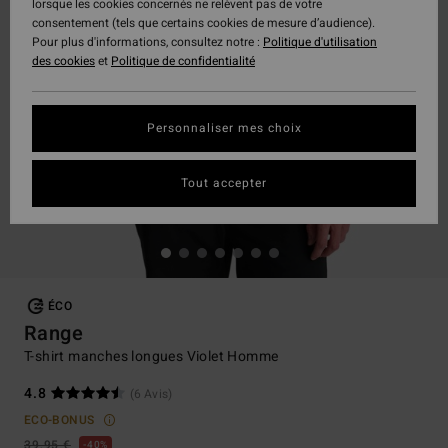
lorsque les cookies concernés ne relèvent pas de votre
consentement (tels que certains cookies de mesure d’audience).
Pour plus d'informations, consultez notre :
Politique d'utilisation
des cookies
et
Politique de confidentialité
Personnaliser mes choix
Tout accepter
ÉCO
Range
T-shirt manches longues Violet Homme
4.8
(6 Avis)
ECO-BONUS
39,95 €
40%