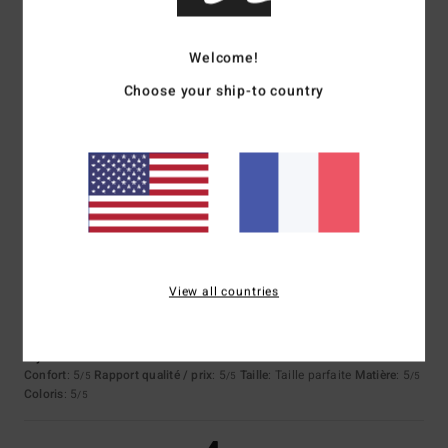
5
/5
Welcome!
Choose your ship-to country
Bogdan
14 juin 2026
Achat vérifié
J'aime la couleur et le dessin du dos
Confort
: 5
Rapport qualité / prix
: 4
Taille
: Taille parfaite
Matière
: 5
/5
/5
/5
Coloris
: 5
/5
Je recommande ce produit
5
/5
View all countries
Paula
17 mai 2026
Achat vérifié
Lky
Confort
: 5
Rapport qualité / prix
: 5
Taille
: Taille parfaite
Matière
: 5
/5
/5
/5
Coloris
: 5
/5