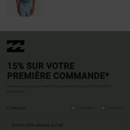
15% SUR VOTRE
PREMIÈRE COMMANDE*
Abonnez-vous pour recevoir nos dernières actus et nos offres
exclusives.
Collection
Homme
Femme