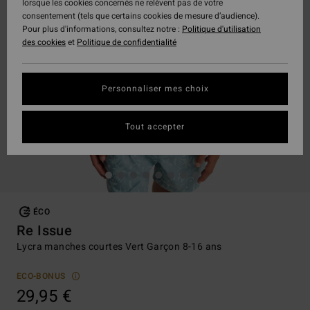
lorsque les cookies concernés ne relèvent pas de votre
consentement (tels que certains cookies de mesure d’audience).
Pour plus d'informations, consultez notre :
Politique d'utilisation
des cookies
et
Politique de confidentialité
Personnaliser mes choix
Tout accepter
ÉCO
Re Issue
Lycra manches courtes Vert Garçon 8-16 ans
ECO-BONUS
29,95 €