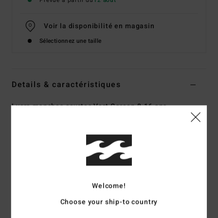
Prévue à partir du
12 août
Voir la disponibilité en magasin
Sélectionnez une taille
Details & caractéristiques
Lycra manches courtes Vert Garçon 8-16 ans
Style
EBBWR03009
Code couleur
bmr0
Caractéristiques
Matière :
polyester recyclé et élasthanne
Coupe :
Performance
Welcome!
Protection anti-UV :
indice de protection UPF 50+
Choose your ship-to country
Télécharger la [Déclaration De Conformité]
(
http://cdn.napali.app/static/global/certificates/LYCRAS/261-