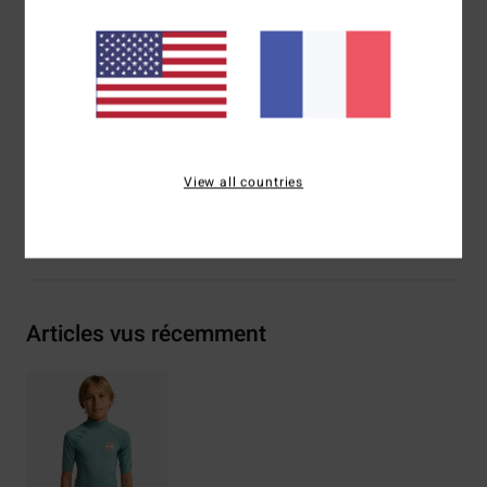
BBG
men_LYCRA-Declaration_de_conformite-
EPI_type_I.pdf)
Composition
[Matière principale] 84% polyester recyclé,
16% élasthanne
Traçabilité du produit (Loi Agec)
View all countries
Livraison & Retours
Articles vus récemment