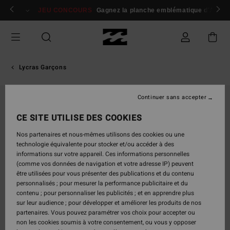
Passer
 membres
Se connecter / s'inscrire
JEU CONCOURS
Gagnez la planche emblématique d'Andy I
à
l'information
sur
le
produit
Lycras Garçons
Continuer sans accepter
CE SITE UTILISE DES COOKIES
Nos partenaires et nous-mêmes utilisons des cookies ou une
technologie équivalente pour stocker et/ou accéder à des
informations sur votre appareil. Ces informations personnelles
(comme vos données de navigation et votre adresse IP) peuvent
être utilisées pour vous présenter des publications et du contenu
personnalisés ; pour mesurer la performance publicitaire et du
contenu ; pour personnaliser les publicités ; et en apprendre plus
sur leur audience ; pour développer et améliorer les produits de nos
partenaires. Vous pouvez paramétrer vos choix pour accepter ou
non les cookies soumis à votre consentement, ou vous y opposer