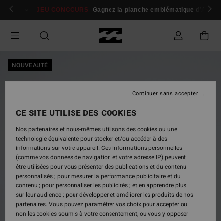
Passer
 membres
Se connecter / s'inscrire
JEU CONCOURS
Gagnez la planche emblématique d'Andy I
à
l'information
sur
le
produit
NOUVEAUTÉ
Continuer sans accepter
CE SITE UTILISE DES COOKIES
Nos partenaires et nous-mêmes utilisons des cookies ou une
technologie équivalente pour stocker et/ou accéder à des
informations sur votre appareil. Ces informations personnelles
(comme vos données de navigation et votre adresse IP) peuvent
être utilisées pour vous présenter des publications et du contenu
personnalisés ; pour mesurer la performance publicitaire et du
contenu ; pour personnaliser les publicités ; et en apprendre plus
sur leur audience ; pour développer et améliorer les produits de nos
partenaires. Vous pouvez paramétrer vos choix pour accepter ou
non les cookies soumis à votre consentement, ou vous y opposer