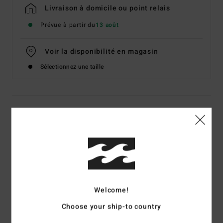
Livraison à domicile ou point relais
Prévue à partir du
13 août
Voir la disponibilité en magasin
Sélectionnez une taille
Details & caractéristiques
T-Shirt manches courtes Noir Homme
Style
EBYZT00611
Code couleur
blk
Caractéristiques
Welcome!
Matière :
jersey de coton [160 g/m2]
Choose your ship-to country
Coupe :
Premium
Col rond