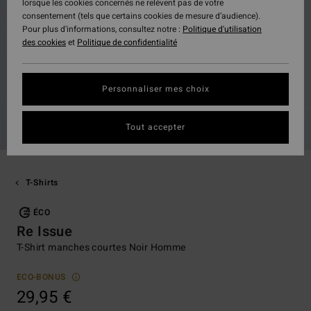
lorsque les cookies concernés ne relèvent pas de votre
consentement (tels que certains cookies de mesure d’audience).
Pour plus d'informations, consultez notre :
Politique d'utilisation
des cookies
et
Politique de confidentialité
Personnaliser mes choix
Tout accepter
T-Shirts
ÉCO
Re Issue
T-Shirt manches courtes Noir Homme
ECO-BONUS
29,95 €