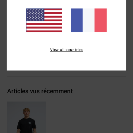
Sérigraphie poitrine et dos
Étiquette tissée Billabong
Composition
[Matière principale] 70% coton, 30% coton
recyclé
Traçabilité du produit (Loi Agec)
View all countries
Livraison & Retours
Articles vus récemment