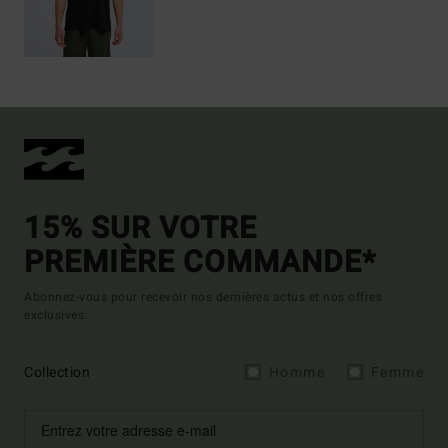
15% SUR VOTRE
PREMIÈRE COMMANDE*
Abonnez-vous pour recevoir nos dernières actus et nos offres
exclusives.
Collection
Homme
Femme