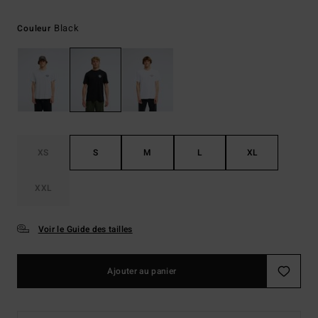
Black
Couleur
XS
S
M
L
XL
XXL
Voir le Guide des tailles
Ajouter au panier