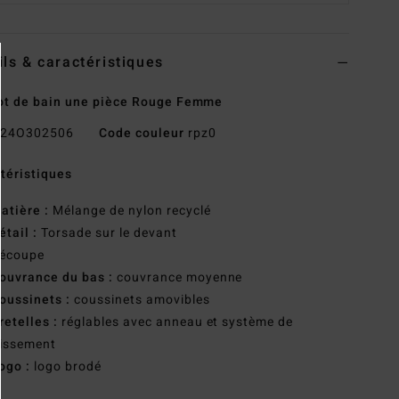
ils & caractéristiques
ot de bain une pièce Rouge Femme
24O302506
Code couleur
rpz0
téristiques
atière :
Mélange de nylon recyclé
étail :
Torsade sur le devant
écoupe
ouvrance du bas :
couvrance moyenne
oussinets :
coussinets amovibles
retelles :
réglables avec anneau et système de
lissement
ogo :
logo brodé