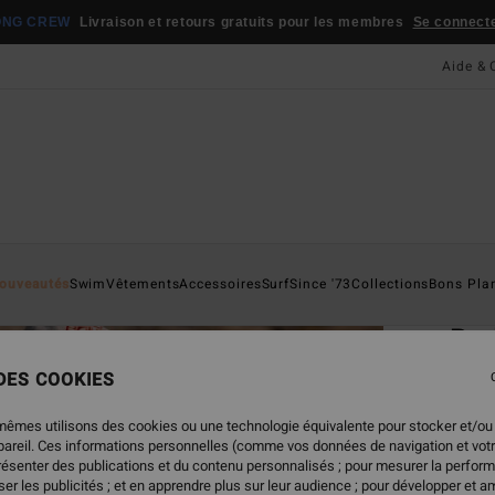
ONG CREW
Livraison et retours gratuits pour les membres
Se connecter
Aide & 
Page D'a
ouveautés
Swim
Vêtements
Accessoires
Surf
Since '73
Collections
Bons Pla
ÉC
Red
Maill
 DES COOKIES
85,
mêmes utilisons des cookies ou une technologie équivalente pour stocker et/ou
ppareil. Ces informations personnelles (comme vos données de navigation et vot
présenter des publications et du contenu personnalisés ; pour mesurer la perform
er les publicités ; et en apprendre plus sur leur audience ; pour développer et am
Coule