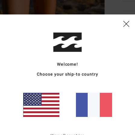
Deta
Maill
Style
Carac
Welcome!
M
Choose your ship-to country
D
D
C
C
B
cou
L