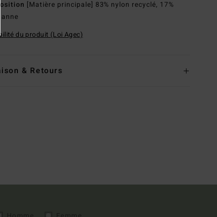
osition
[Matière principale] 83% nylon recyclé, 17%
hanne
ilité du produit (Loi Agec)
aison & Retours
Homme
Femme