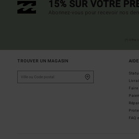
15% SUR VOTRE P
Abonnez-vous pour recevoir nos dern
(*) Offre
TROUVER UN MAGASIN
AIDE
Stat
Livra
Faire
Paie
Répar
Prot
FAQ e