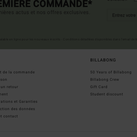
REMIÈRE COMMANDE*
ières actus et nos offres exclusives.
 valable en ligne pour les nouveaux inscrits - Conditions détaillées disponibles dans l'email de
BILLABONG
ut de la commande
50 Years of Billabong
ison
Billabong Crew
 un retour
Gift Card
ment
Student discount
ations et Garanties
ection des données
t contact