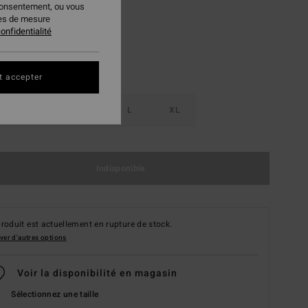
consentement, ou vous
ies de mesure
onfidentialité
t accepter
S
M
L
XL
Indisponible
roduit est actuellement en rupture de stock.
ver d'autres options
Voir la disponibilité en magasin
Sélectionnez une taille