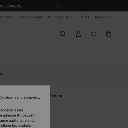
 / s'inscrire
Contact
Carte Cadeau
Billabong App
FR (€)
Magasins
ccueil
Femme
Swim
Maillots Une Pièce
ns
O
 Aloha Mika
ot de bain une pièce Rouge Femme
Continuer sans accepter
95 €
 accéder à des
re adresse IP) peuvent
ance publicitaire et du
éliorer les produits
Red Aloha
ur