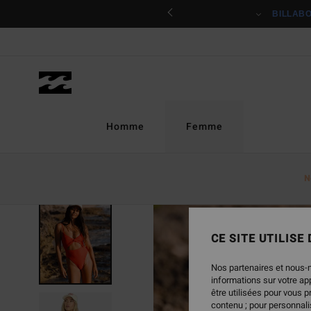
Passer
ciper
BILLAB
à
l'information
sur
le
produit
Homme
Femme
N
RUPTURE DE STOCK
CE SITE UTILISE
Nos partenaires et nous-
informations sur votre a
être utilisées pour vous 
contenu ; pour personnalis