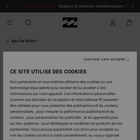
Passer
 membres
Se connecter / s'inscrire
JEU CONCOURS
Gagnez la planche emblématique d'Andy I
à
l'information
sur
le
produit
Bas De Bikini
Continuer sans accepter
CE SITE UTILISE DES COOKIES
Nos partenaires et nous-mêmes utilisons des cookies ou une
technologie équivalente pour stocker et/ou accéder à des
informations sur votre appareil. Ces informations personnelles
(comme vos données de navigation et votre adresse IP) peuvent
être utilisées pour vous présenter des publications et du contenu
personnalisés ; pour mesurer la performance publicitaire et du
contenu ; pour personnaliser les publicités ; et en apprendre plus
sur leur audience ; pour développer et améliorer les produits de nos
partenaires. Vous pouvez paramétrer vos choix pour accepter ou
non les cookies soumis à votre consentement, ou vous y opposer