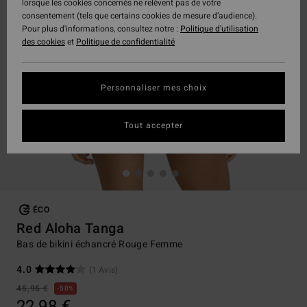
lorsque les cookies concernés ne relèvent pas de votre
consentement (tels que certains cookies de mesure d’audience).
Pour plus d'informations, consultez notre :
Politique d'utilisation
des cookies
et
Politique de confidentialité
Personnaliser mes choix
Tout accepter
ÉCO
Red Aloha Tanga
Bas de bikini échancré Rouge Femme
4.0
(1 Avis)
45,95 €
50%
22,98 €