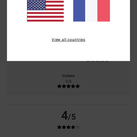
basé sur
1 avis vérifiés
depuis octobre 2025
100% de nos clients recommandent ce produit
Confort
Rapport qualité / prix
5.0
5.0
View all countries
Taille
Matière
5.0
Trop petit
Trop grand
Coloris
5.0
4
/5