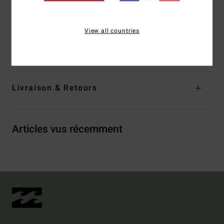
Composition
[Matière principale] 55% coton, 25% coton
View all countries
recyclé, 20% polyester recyclé
Traçabilité du produit (Loi Agec)
Livraison & Retours
Articles vus récemment