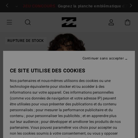
Passer
 membres
Se connecter / s'inscrire
JEU CONCOURS
Gagnez la planche emblématique d'Andy I
à
l'information
sur
le
produit
RUPTURE DE STOCK
Continuer sans accepter
CE SITE UTILISE DES COOKIES
Nos partenaires et nous-mêmes utilisons des cookies ou une
technologie équivalente pour stocker et/ou accéder à des
informations sur votre appareil. Ces informations personnelles
(comme vos données de navigation et votre adresse IP) peuvent
être utilisées pour vous présenter des publications et du contenu
personnalisés ; pour mesurer la performance publicitaire et du
contenu ; pour personnaliser les publicités ; et en apprendre plus
sur leur audience ; pour développer et améliorer les produits de nos
partenaires. Vous pouvez paramétrer vos choix pour accepter ou
non les cookies soumis à votre consentement, ou vous y opposer