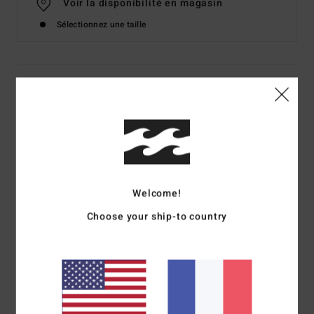
Voir la disponibilité en magasin
Sélectionnez une taille
Details & caractéristiques
Sweat à capuche Jaune Femme
Style
EBJSF00166
Code couleur
yfj0
Caractéristiques
Welcome!
Collection :
Collection Core
Choose your ship-to country
Matière :
55% coton, 25% coton recyclé, 20% mélange de
polyester recyclé
Encolure :
encolure à capuche
Manches :
manches longues
Fermeture :
modèle sans fermeture
Logo :
sérigraphie sur la poitrine