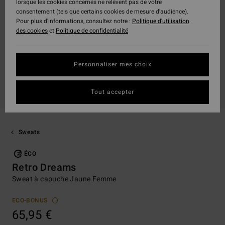
lorsque les cookies concernés ne relèvent pas de votre
consentement (tels que certains cookies de mesure d’audience).
Pour plus d'informations, consultez notre :
Politique d'utilisation
des cookies
et
Politique de confidentialité
Personnaliser mes choix
Tout accepter
Sweats
ÉCO
Retro Dreams
Sweat à capuche Jaune Femme
ECO-BONUS
65,95 €