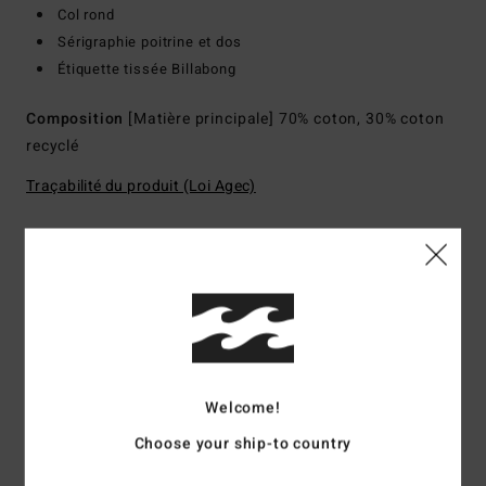
Col rond
Sérigraphie poitrine et dos
Étiquette tissée Billabong
Composition
[Matière principale] 70% coton, 30% coton
recyclé
Traçabilité du produit (Loi Agec)
Livraison & Retours
Avis clients
Welcome!
Note moyenne
Choose your ship-to country
5.0