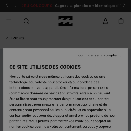
Passer
 membres
Se connecter / s'inscrire
JEU CONCOURS
Gagnez la planche emblématique d'Andy I
à
l'information
sur
le
produit
T-Shirts
Continuer sans accepter
NOUVEAUTÉ
CE SITE UTILISE DES COOKIES
Nos partenaires et nous-mêmes utilisons des cookies ou une
technologie équivalente pour stocker et/ou accéder à des
informations sur votre appareil. Ces informations personnelles
(comme vos données de navigation et votre adresse IP) peuvent
être utilisées pour vous présenter des publications et du contenu
personnalisés ; pour mesurer la performance publicitaire et du
contenu ; pour personnaliser les publicités ; et en apprendre plus
sur leur audience ; pour développer et améliorer les produits de nos
partenaires. Vous pouvez paramétrer vos choix pour accepter ou
non les cookies soumis à votre consentement, ou vous y opposer