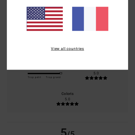
/5
basé sur
1 avis vérifiés
depuis juin 2026
100% de nos clients recommandent ce produit
Confort
Rapport qualité / prix
5.0
5.0
View all countries
Taille
Matière
5.0
Trop petit
Trop grand
Coloris
5.0
5
/5