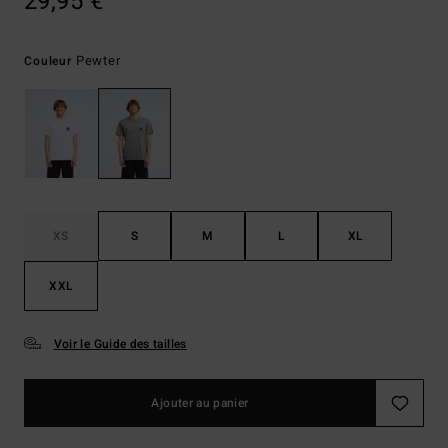
29,95 €
Pewter
Couleur
XS
S
M
L
XL
XXL
Voir le Guide des tailles
Ajouter au panier