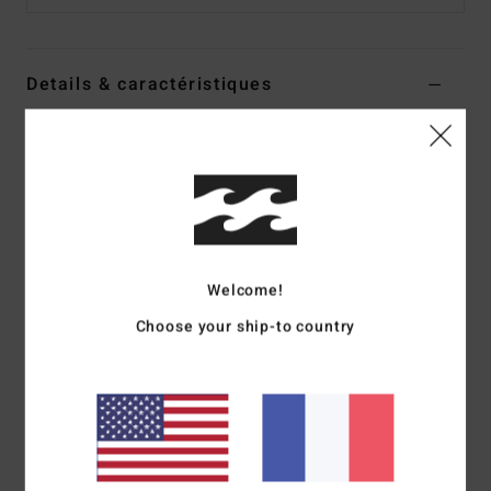
Details & caractéristiques
Sweat à capuche Rose Femme
Style
ABJFT00484
Code couleur
mmq0
Caractéristiques
Collection :
Collection Cruisin West
Welcome!
matière :
molleton en mélange de coton et polyester
coupe :
coupe oversize
Choose your ship-to country
Encolure :
encolure à capuche
Manches :
manches longues
Système de fermeture :
Modèle à enfiler
Autres caractéristiques :
Poignets et bande du bas
côtelés