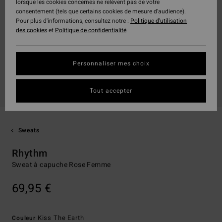
lorsque les cookies concernés ne relèvent pas de votre
consentement (tels que certains cookies de mesure d’audience).
Pour plus d'informations, consultez notre :
Politique d'utilisation
des cookies
et
Politique de confidentialité
Personnaliser mes choix
Tout accepter
Sweats
Rhythm
Sweat à capuche Rose Femme
69,95 €
Kiss The Earth
Couleur