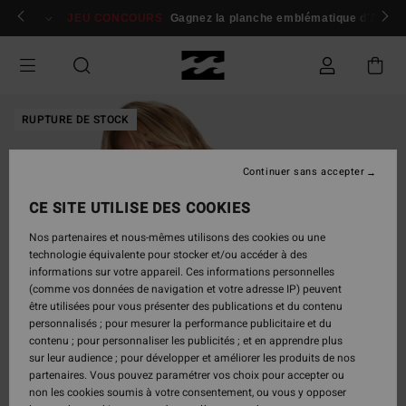
Passer
 membres
Se connecter / s'inscrire
JEU CONCOURS
Gagnez la planche emblématique d'Andy I
à
l'information
sur
le
produit
RUPTURE DE STOCK
Continuer sans accepter
CE SITE UTILISE DES COOKIES
Nos partenaires et nous-mêmes utilisons des cookies ou une
technologie équivalente pour stocker et/ou accéder à des
informations sur votre appareil. Ces informations personnelles
(comme vos données de navigation et votre adresse IP) peuvent
être utilisées pour vous présenter des publications et du contenu
personnalisés ; pour mesurer la performance publicitaire et du
contenu ; pour personnaliser les publicités ; et en apprendre plus
sur leur audience ; pour développer et améliorer les produits de nos
partenaires. Vous pouvez paramétrer vos choix pour accepter ou
non les cookies soumis à votre consentement, ou vous y opposer