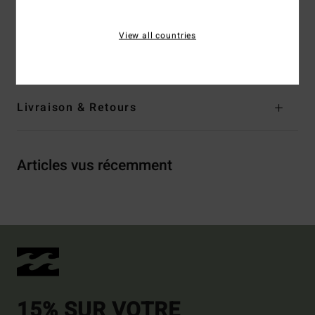
Composition
[Matière principale] 80% coton, 20%
polyester
View all countries
Traçabilité du produit (Loi Agec)
Livraison & Retours
Articles vus récemment
15% SUR VOTRE