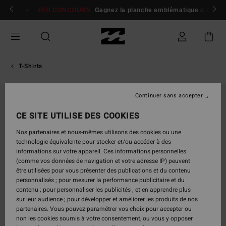
Passer
 membres
Se connecter / s'inscrire
JEU CONCOURS
Gagnez la planche emblématique d'Andy I
à
l'information
sur
le
produit
T-Shirts
Continuer sans accepter
CE SITE UTILISE DES COOKIES
Nos partenaires et nous-mêmes utilisons des cookies ou une
technologie équivalente pour stocker et/ou accéder à des
informations sur votre appareil. Ces informations personnelles
(comme vos données de navigation et votre adresse IP) peuvent
être utilisées pour vous présenter des publications et du contenu
personnalisés ; pour mesurer la performance publicitaire et du
contenu ; pour personnaliser les publicités ; et en apprendre plus
sur leur audience ; pour développer et améliorer les produits de nos
partenaires. Vous pouvez paramétrer vos choix pour accepter ou
non les cookies soumis à votre consentement, ou vous y opposer