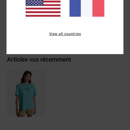
Composition
[Matière principale] 100% coton
Traçabilité du produit (Loi Agec)
View all countries
Livraison & Retours
Articles vus récemment