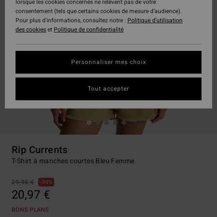
lorsque les cookies concernés ne relèvent pas de votre
consentement (tels que certains cookies de mesure d’audience).
Pour plus d'informations, consultez notre :
Politique d'utilisation
des cookies
et
Politique de confidentialité
Personnaliser mes choix
Tout accepter
Rip Currents
T-Shirt à manches courtes Bleu Femme
29,95 €
30%
20,97 €
BONS PLANS