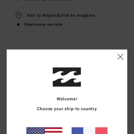
Voir la disponibilité en magasin
Sélectionnez une taille
Details & caractéristiques
T-Shirt à manches courtes Bleu Femme
Style
EBJZT00572
Code couleur
bhq0
Caractéristiques
Welcome!
Matière :
jersey de coton
Choose your ship-to country
Coupe :
coupe regular, classique et confortable
Encolure :
col rond
Imprimé au milieu devant