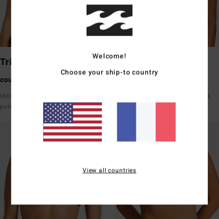
Welcome!
Triangle
Underwire
Choose your ship-to country
couvrance moyenne
couvrance moyenne
idéal pour les petites/moyennes
bon maintien avec des bretelles
poitrines
View all countries