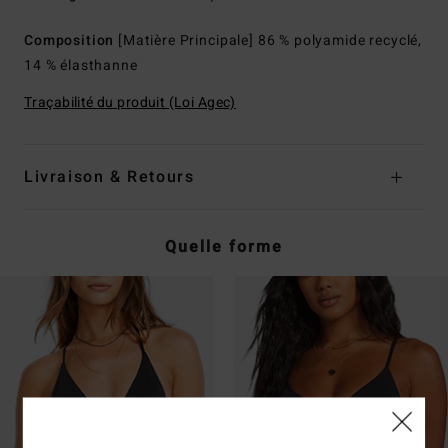
Composition
[Matière Principale] 86 % polyamide recyclé,
14 % élasthanne
Traçabilité du produit (Loi Agec)
Livraison & Retours
Quelle forme