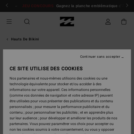
Passer
 membres
Se connecter / s'inscrire
JEU CONCOURS
Gagnez la planche emblématique d'Andy I
à
l'information
sur
le
produit
Hauts De Bikini
Continuer sans accepter
NOUVEAUTÉ
CE SITE UTILISE DES COOKIES
Nos partenaires et nous-mêmes utilisons des cookies ou une
technologie équivalente pour stocker et/ou accéder à des
informations sur votre appareil. Ces informations personnelles
(comme vos données de navigation et votre adresse IP) peuvent
être utilisées pour vous présenter des publications et du contenu
personnalisés ; pour mesurer la performance publicitaire et du
contenu ; pour personnaliser les publicités ; et en apprendre plus
sur leur audience ; pour développer et améliorer les produits de nos
partenaires. Vous pouvez paramétrer vos choix pour accepter ou
non les cookies soumis à votre consentement, ou vous y opposer