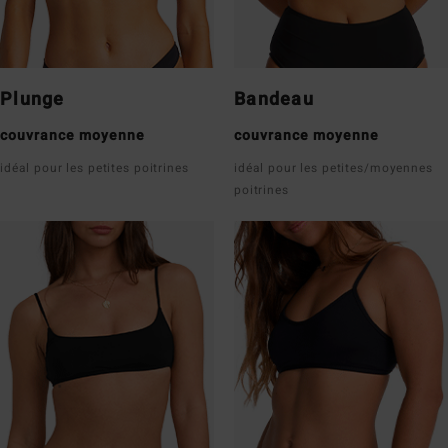
Plunge
Bandeau
couvrance moyenne
couvrance moyenne
idéal pour les petites poitrines
idéal pour les petites/moyennes
poitrines