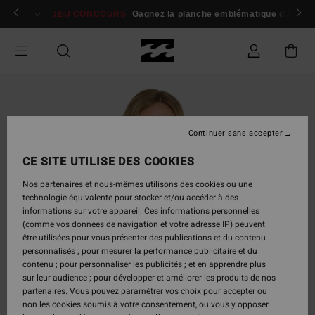
Passer
 membres
Se connecter / s'inscrire
JEU CONCOURS
Gagnez la planche emblématique d'Andy I
à
l'information
sur
le
produit
Continuer sans accepter
CE SITE UTILISE DES COOKIES
Nos partenaires et nous-mêmes utilisons des cookies ou une
technologie équivalente pour stocker et/ou accéder à des
informations sur votre appareil. Ces informations personnelles
(comme vos données de navigation et votre adresse IP) peuvent
être utilisées pour vous présenter des publications et du contenu
personnalisés ; pour mesurer la performance publicitaire et du
contenu ; pour personnaliser les publicités ; et en apprendre plus
sur leur audience ; pour développer et améliorer les produits de nos
partenaires. Vous pouvez paramétrer vos choix pour accepter ou
non les cookies soumis à votre consentement, ou vous y opposer