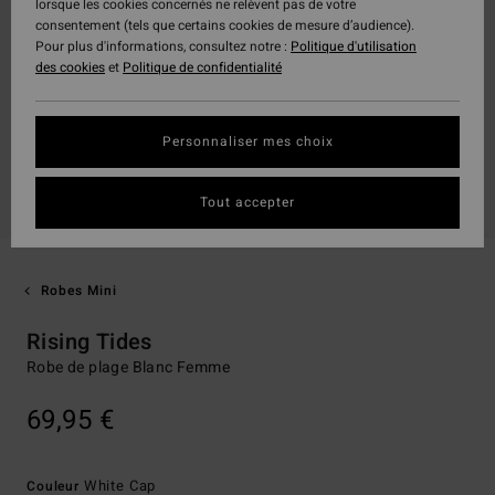
lorsque les cookies concernés ne relèvent pas de votre
consentement (tels que certains cookies de mesure d’audience).
Pour plus d'informations, consultez notre :
Politique d'utilisation
des cookies
et
Politique de confidentialité
Personnaliser mes choix
Tout accepter
Robes Mini
Rising Tides
Robe de plage Blanc Femme
69,95 €
White Cap
Couleur