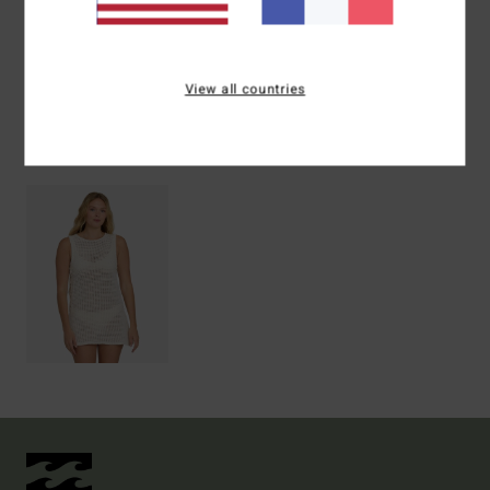
Livraison & Retours
View all countries
Articles vus récemment