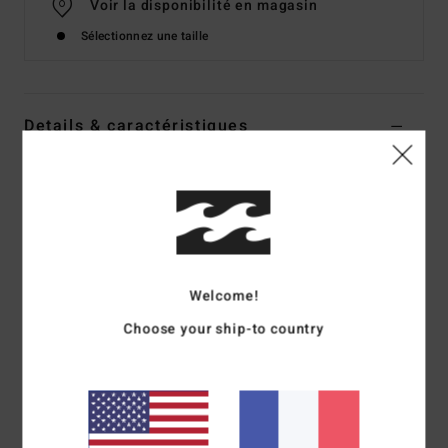
Voir la disponibilité en magasin
Sélectionnez une taille
Details & caractéristiques
Robe de plage Blanc Femme
Style
BL000137
Code couleur
wcp
Caractéristiques
Matière :
Faux crochet de coton
Welcome!
Anneaux sur le côté
Choose your ship-to country
Petite plaque métallique
Composition
[Matière principale] 100% coton
Traçabilité du produit (Loi Agec)