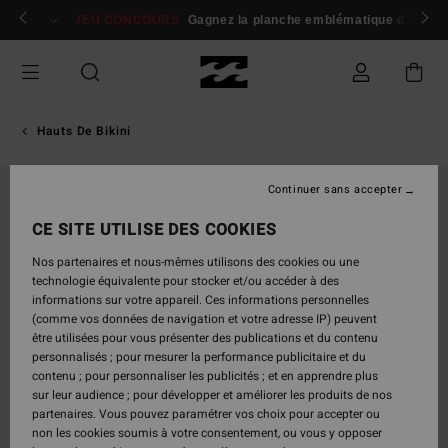
Passer
 membres
Se connecter / s'inscrire
JEU CONCOURS
Gagnez la planche emblématique d'Andy I
à
l'information
sur
le
produit
Hauts De Bikini
Continuer sans accepter
CE SITE UTILISE DES COOKIES
Nos partenaires et nous-mêmes utilisons des cookies ou une
technologie équivalente pour stocker et/ou accéder à des
informations sur votre appareil. Ces informations personnelles
(comme vos données de navigation et votre adresse IP) peuvent
être utilisées pour vous présenter des publications et du contenu
personnalisés ; pour mesurer la performance publicitaire et du
contenu ; pour personnaliser les publicités ; et en apprendre plus
sur leur audience ; pour développer et améliorer les produits de nos
partenaires. Vous pouvez paramétrer vos choix pour accepter ou
non les cookies soumis à votre consentement, ou vous y opposer