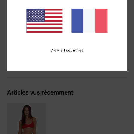
Imprimé intégral
Logo brodé
Composition
[Matière principale] 86% polyamide, 14%
élasthanne
Traçabilité du produit (Loi Agec)
View all countries
Livraison & Retours
Articles vus récemment