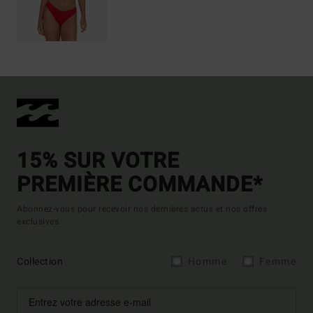
15% SUR VOTRE
PREMIÈRE COMMANDE*
Abonnez-vous pour recevoir nos dernières actus et nos offres
exclusives.
Collection
Homme
Femme