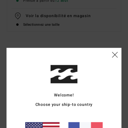
Prévue à partir du
12 août
Voir la disponibilité en magasin
Sélectionnez une taille
Details & caractéristiques
Jean en denim Rouge Femme
Style
BL000197
Code couleur
rsr
Caractéristiques
Welcome!
Matière :
denim mélange coton et élasthanne
Choose your ship-to country
Coupe :
coupe regular
Fermeture éclair avec fermeture à bouton braguette
Modèle 5 poches