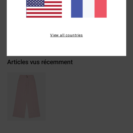
Composition
[Matière principale] 100% polyester
Traçabilité du produit (Loi Agec)
View all countries
Livraison & Retours
Articles vus récemment