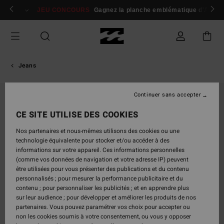
Passer
 membres
Se connecter / s'inscrire
JEU CONCOURS
Gagnez la planche emblématique d'Andy I
à
l'information
sur
le
produit
Jeans
Continuer sans accepter
CE SITE UTILISE DES COOKIES
Nos partenaires et nous-mêmes utilisons des cookies ou une
technologie équivalente pour stocker et/ou accéder à des
informations sur votre appareil. Ces informations personnelles
(comme vos données de navigation et votre adresse IP) peuvent
être utilisées pour vous présenter des publications et du contenu
personnalisés ; pour mesurer la performance publicitaire et du
contenu ; pour personnaliser les publicités ; et en apprendre plus
sur leur audience ; pour développer et améliorer les produits de nos
partenaires. Vous pouvez paramétrer vos choix pour accepter ou
non les cookies soumis à votre consentement, ou vous y opposer