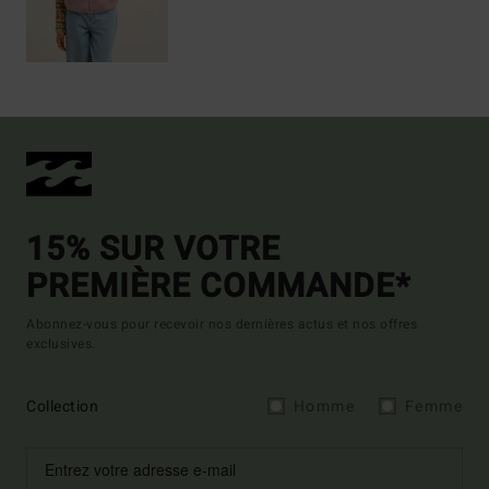
15% SUR VOTRE
PREMIÈRE COMMANDE*
Abonnez-vous pour recevoir nos dernières actus et nos offres
exclusives.
Collection
Homme
Femme