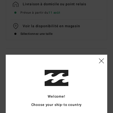
Livraison à domicile ou point relais
Prévue à partir du
11 août
Voir la disponibilité en magasin
Sélectionnez une taille
Details & caractéristiques
Polaire zippée en sherpa Bleu Femme
Style
EBJPF00138
Code couleur
bgg0
Caractéristiques
Welcome!
Matière :
sherpa en polyester recyclé
Choose your ship-to country
Coupe :
gilet décontracté
Fermeture zippée frontale en plastique