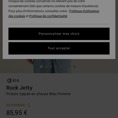
lorsque les cookies concernés ne relèvent pas de votre
consentement (tels que certains cookies de mesure d’audience).
Pour plus d'informations, consultez notre :
Politique d'utilisation
des cookies
et
Politique de confidentialité
Personnaliser mes choix
Tout accepter
ÉCO
Rock Jetty
Polaire zippée en sherpa Bleu Femme
ECO-BONUS
85,95 €