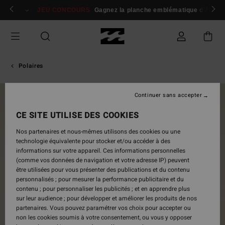
Passer
 membres
Se connecter / s'inscrire
JEU CONCOURS
Gagnez la planche emblématique d'Andy I
à
l'information
sur
le
produit
Polaires
Continuer sans accepter
NOUVEAUTÉ
CE SITE UTILISE DES COOKIES
Nos partenaires et nous-mêmes utilisons des cookies ou une
technologie équivalente pour stocker et/ou accéder à des
informations sur votre appareil. Ces informations personnelles
(comme vos données de navigation et votre adresse IP) peuvent
être utilisées pour vous présenter des publications et du contenu
personnalisés ; pour mesurer la performance publicitaire et du
contenu ; pour personnaliser les publicités ; et en apprendre plus
sur leur audience ; pour développer et améliorer les produits de nos
partenaires. Vous pouvez paramétrer vos choix pour accepter ou
non les cookies soumis à votre consentement, ou vous y opposer