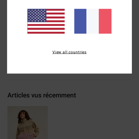
Biais élastique au bas et aux emmanchures
Large poche passepoilée
Étiquette Adventure Division en caoutchouc moulé
Composition
[Matière principale] 100% polyester recyclé
Traçabilité du produit (Loi Agec)
View all countries
Livraison & Retours
Articles vus récemment