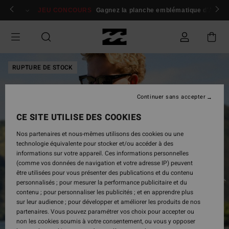
Passer
 membres
Se connecter / s'inscrire
JEU CONCOURS
Gagnez la planche emblématique d'Andy I
à
l'information
sur
le
produit
RUPTURE DE STOCK
Continuer sans accepter
CE SITE UTILISE DES COOKIES
Nos partenaires et nous-mêmes utilisons des cookies ou une
technologie équivalente pour stocker et/ou accéder à des
informations sur votre appareil. Ces informations personnelles
(comme vos données de navigation et votre adresse IP) peuvent
être utilisées pour vous présenter des publications et du contenu
personnalisés ; pour mesurer la performance publicitaire et du
contenu ; pour personnaliser les publicités ; et en apprendre plus
sur leur audience ; pour développer et améliorer les produits de nos
partenaires. Vous pouvez paramétrer vos choix pour accepter ou
non les cookies soumis à votre consentement, ou vous y opposer