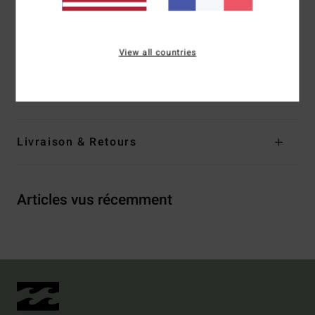
Label thermocollé sur la nuque
Étiquette logotée sur la couture latérale
View all countries
Composition
[Matière principale] 100% coton biologique
Traçabilité du produit (Loi Agec)
Livraison & Retours
Articles vus récemment