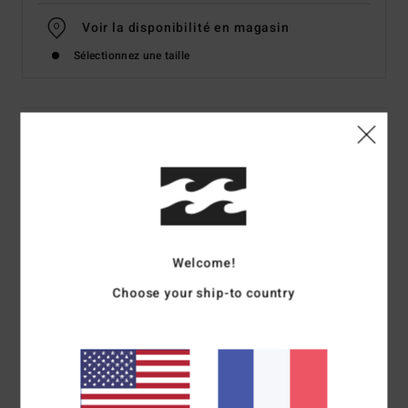
Voir la disponibilité en magasin
Sélectionnez une taille
Details & caractéristiques
T-Shirt à manches courtes Noir Homme
Style
ABYZT02420
Code couleur
blk
Caractéristiques
Welcome!
Collection : Adventure Division
Choose your ship-to country
Matière : 100% coton biologique [160 g/m2]
Coupe : coupe regular
Encolure : col rond
Manches : manches courtes
Logotage : Imprimé sérigraphié doux