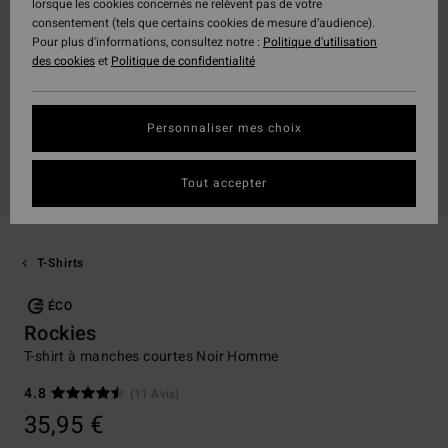
lorsque les cookies concernés ne relèvent pas de votre
consentement (tels que certains cookies de mesure d’audience).
Pour plus d'informations, consultez notre :
Politique d'utilisation
des cookies
et
Politique de confidentialité
Personnaliser mes choix
Tout accepter
T-Shirts
ÉCO
Rockies
T-shirt à manches courtes Noir Homme
4.8
(11 Avis)
35,95 €