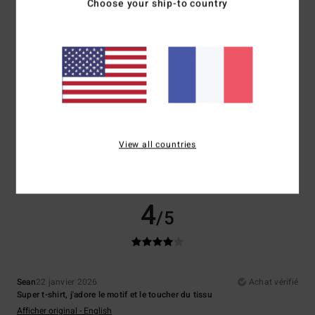
Choose your ship-to country
Coloris
: 5
/5
Je recommande ce produit
5
/5
Client anonyme vérifié
28 janvier 2026
Achat vérifié
View all countries
Parfait
Rapport qualité / prix
: 5
Taille
: Trop grand
Matière
: 5
Coloris
: 5
/5
/5
/5
Je recommande ce produit
4
/5
Sean
22 janvier 2026
Achat vérifié
Super t-shirt, j'adore le motif et le toucher du tissu
Afficher original - English