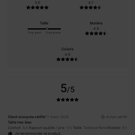
5.0
4.7
Taille
Matière
4.8
Trop petit
Trop grand
Coloris
4.9
5
/5
Client anonyme vérifié
11 mars 2026
Achat vérifié
Taille tres bien
Confort
: 5
Rapport qualité / prix
: 5
Taille
: Taille parfaite
Matière
: 5
/5
/5
/5
Je recommande ce produit