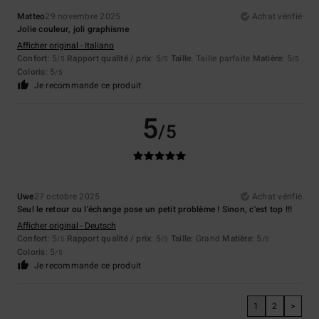
Matteo
29 novembre 2025
Achat vérifié
Jolie couleur, joli graphisme
Afficher original - Italiano
Confort
: 5
Rapport qualité / prix
: 5
Taille
: Taille parfaite
Matière
: 5
/5
/5
/5
Coloris
: 5
/5
Je recommande ce produit
5
/5
Uwe
27 octobre 2025
Achat vérifié
Seul le retour ou l'échange pose un petit problème ! Sinon, c'est top !!!
Afficher original - Deutsch
Confort
: 5
Rapport qualité / prix
: 5
Taille
: Grand
Matière
: 5
/5
/5
/5
Coloris
: 5
/5
Je recommande ce produit
1
2
>