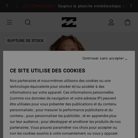
Passer
 membres
Se connecter / s'inscrire
JEU CONCOURS
Gagnez la planche emblématique d'Andy I
à
l'information
sur
le
produit
RUPTURE DE STOCK
Continuer sans accepter
CE SITE UTILISE DES COOKIES
Nos partenaires et nous-mêmes utilisons des cookies ou une
technologie équivalente pour stocker et/ou accéder à des
informations sur votre appareil. Ces informations personnelles
(comme vos données de navigation et votre adresse IP) peuvent
être utilisées pour vous présenter des publications et du contenu
personnalisés ; pour mesurer la performance publicitaire et du
contenu ; pour personnaliser les publicités ; et en apprendre plus
sur leur audience ; pour développer et améliorer les produits de nos
partenaires. Vous pouvez paramétrer vos choix pour accepter ou
non les cookies soumis à votre consentement, ou vous y opposer