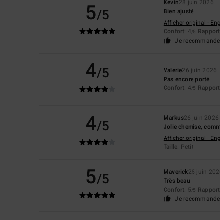
Kevin
28 juin 2026
5
/5
Bien ajusté
Afficher original - Eng
Confort
: 4
Rapport 
/5
Je recommande 
4
/5
Valerie
26 juin 2026
Pas encore porté
Confort
: 4
Rapport 
/5
4
Markus
26 juin 2026
/5
Jolie chemise, comm
Afficher original - Eng
Taille
: Petit
5
Maverick
25 juin 202
/5
Très beau
Confort
: 5
Rapport 
/5
Je recommande 