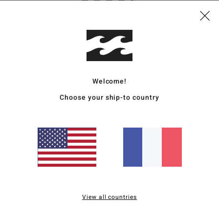
basé sur
23 avis vérifiés
depuis avril 2026
65% de nos clients recommandent ce produit
apport qualité / prix
Taille
Matière
4.2
4.4
Trop petit
Trop grand
Welcome!
Choose your ship-to country
ction élevé
utsch
qualité / prix
: 5
Taille
: Taille parfaite
Matière
: 5
Coloris
: 5
/5
/5
/5
ce produit
qualité / prix
: 5
Taille
: Taille parfaite
Matière
: 5
Coloris
: 5
/5
/5
/5
View all countries
ce produit