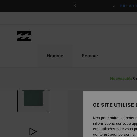
Passer
ciper
BILLAB
à
l'information
sur
le
produit
Homme
Femme
Nouveautés
Bo
CE SITE UTILISE
Nos partenaires et nous-
informations sur votre a
être utilisées pour vous 
contenu ; pour personnalis