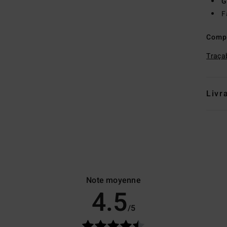
G
F
Comp
Traçab
Livr
Note moyenne
4.5
/5