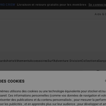
ONG CREW
Livraison et retours gratuits pour les membres
Se connecter
Aide & 
Page D'a
ardshorts
Vêtements
Accessoires
Surf
Adventure Division
Collections
Garç
ÉC
Ro
T-Shi
 DES COOKIES
4.5
mêmes utilisons des cookies ou une technologie équivalente pour stocker et/ou
ECO-B
ppareil. Ces informations personnelles (comme vos données de navigation et vot
présenter des publications et du contenu personnalisés ; pour mesurer la perform
35,95
er les publicités ; et en apprendre plus sur leur audience ; pour développer et am