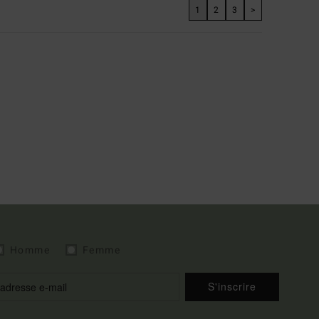
1
2
3
>
Homme
Femme
S'inscrire