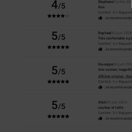
4
Stephane
3 juillet 20
/5
Bon
Confort
: 4
Rapport 
/5
Je recommande 
5
Raphael
30 juin 202
/5
Très confortable à po
Confort
: 5
Rapport 
/5
Je recommande 
Giuseppe
30 juin 20
5
/5
Une couleur magnifi
Afficher original - Ita
Confort
: 5
Rapport 
/5
Je recommande 
5
Alain
29 juin 2026
/5
couleur et taille
Confort
: 5
Rapport 
/5
Je recommande 