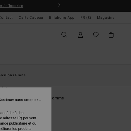
 / s'inscrire
Contact
Carte Cadeau
Billabong App
FR (€)
Magasins
ccueil
Homme
Vêtements
T-Shirts
ons
Bons Plans
O
ckies
rt à manches courtes Vert Homme
Continuer sans accepter
(23 Avis)
 accéder à des
ONUS
re adresse IP) peuvent
ance publicitaire et du
 €
50%
éliorer les produits