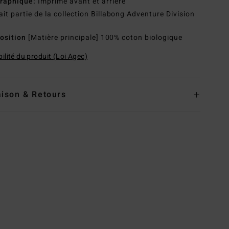
raphique:
Imprimé avant et arrière
ait partie de la collection Billabong Adventure Division
osition
[Matière principale] 100% coton biologique
ilité du produit (Loi Agec)
aison & Retours