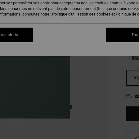
17,
 pouvez paramétrer vos choix pour accepter ou non les cookies soumis à votre 
okies concernés ne relèvent pas de votre consentement (tels que certains cook
BONS 
informations, consultez notre :
Politique d'utilisation des cookies
et
Politique de c
Coule
mes choix
Tou
XS
Vo