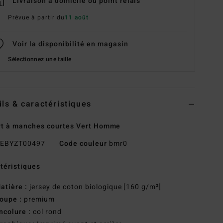
Livraison à domicile ou point relais
Prévue à partir du
11 août
Voir la disponibilité en magasin
Sélectionnez une taille
ils & caractéristiques
rt à manches courtes Vert Homme
EBYZT00497
Code couleur
bmr0
téristiques
atière :
jersey de coton biologique [160 g/m²]
oupe :
premium
ncolure :
col rond