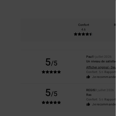
Confort
R
4.6
Paul
9 juillet 2026
5
/5
Un niveau de satisfa
Afficher original - De
Confort
: 5
Rapport 
/5
Je recommande 
5
REGIS
3 juillet 2026
/5
Ras
Confort
: 5
Rapport 
/5
Je recommande 