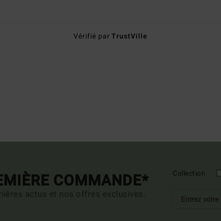
Vérifié par
TrustVille
Collection
REMIÈRE COMMANDE*
ières actus et nos offres exclusives.