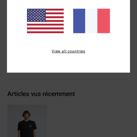
Sérigraphie poitrine et dos
Étiquette tissée Billabong
Composition
[Matière principale] 70% coton, 30% coton
recyclé
Traçabilité du produit (Loi Agec)
View all countries
Livraison & Retours
Articles vus récemment