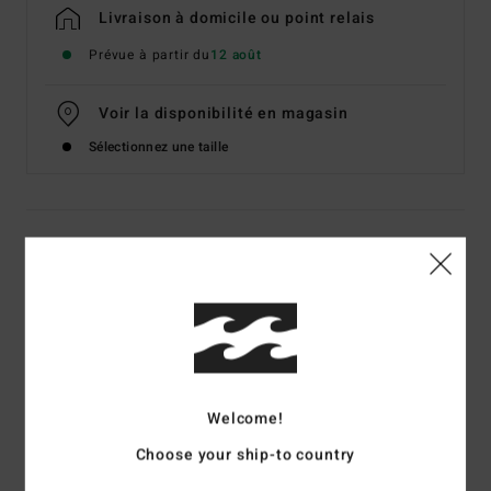
Livraison à domicile ou point relais
Prévue à partir du
12 août
Voir la disponibilité en magasin
Sélectionnez une taille
Details & caractéristiques
T-Shirt manches courtes Noir Homme
Style
EBYZT00624
Code couleur
blk
Caractéristiques
Welcome!
Matière :
jersey de coton [160 g/m2]
Choose your ship-to country
Coupe :
Premium
Col rond