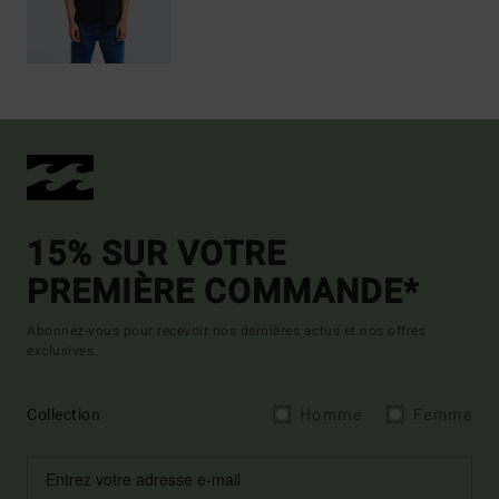
15% SUR VOTRE
PREMIÈRE COMMANDE*
Abonnez-vous pour recevoir nos dernières actus et nos offres
exclusives.
Collection
Homme
Femme