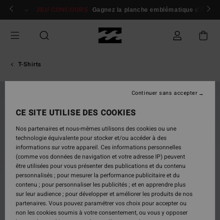
Passer
 membres
Se connecter / s'inscrire
JEU CONCOURS
Gagnez la planche emblématique d'Andy I
à
l'information
sur
le
produit
T-Shirts
Continuer sans accepter
NOUVEAUTÉ
CE SITE UTILISE DES COOKIES
Nos partenaires et nous-mêmes utilisons des cookies ou une
technologie équivalente pour stocker et/ou accéder à des
informations sur votre appareil. Ces informations personnelles
(comme vos données de navigation et votre adresse IP) peuvent
être utilisées pour vous présenter des publications et du contenu
personnalisés ; pour mesurer la performance publicitaire et du
contenu ; pour personnaliser les publicités ; et en apprendre plus
sur leur audience ; pour développer et améliorer les produits de nos
partenaires. Vous pouvez paramétrer vos choix pour accepter ou
non les cookies soumis à votre consentement, ou vous y opposer