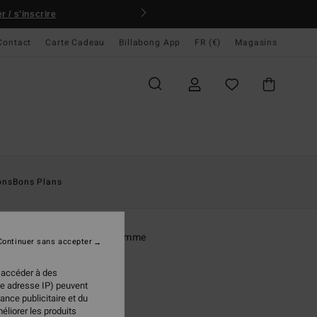
 / s'inscrire
Contact
Carte Cadeau
Billabong App
FR (€)
Magasins
ccueil
Homme
Vêtements
T-Shirts
ons
Bons Plans
O
or
rt manches courtes Noir Homme
Continuer sans accepter
ONUS
 accéder à des
95 €
re adresse IP) peuvent
ance publicitaire et du
éliorer les produits