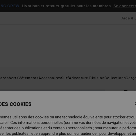
ONG CREW
Livraison et retours gratuits pour les membres
Se connecter
Aide & 
Page D'a
ardshorts
Vêtements
Accessoires
Surf
Adventure Division
Collections
Garç
ÉC
Rot
T-Shi
 DES COOKIES
ECO-B
mêmes utilisons des cookies ou une technologie équivalente pour stocker et/ou
29,
ppareil. Ces informations personnelles (comme vos données de navigation et vot
présenter des publications et du contenu personnalisés ; pour mesurer la perform
er les publicités ; et en apprendre plus sur leur audience ; pour développer et am