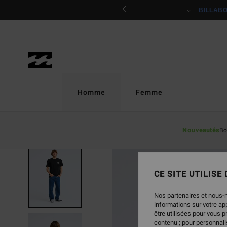
Passer
ciper
BILLAB
à
l'information
sur
le
produit
Homme
Femme
Nouveautés
Bo
NOUVEAUTÉ
CE SITE UTILISE
Nos partenaires et nous-
informations sur votre a
être utilisées pour vous 
contenu ; pour personnalis