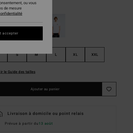
consentement, ou vous
Black
ur
ies de mesure
onfidentialité
t accepter
S
M
L
XL
XXL
ir le Guide des tailles
Ajouter au panier
Livraison à domicile ou point relais
Prévue à partir du
13 août