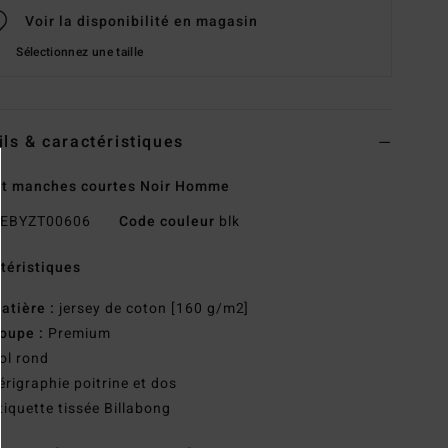
Voir la disponibilité en magasin
Sélectionnez une taille
ils & caractéristiques
rt manches courtes Noir Homme
EBYZT00606
Code couleur
blk
téristiques
atière :
jersey de coton [160 g/m2]
oupe :
Premium
ol rond
érigraphie poitrine et dos
tiquette tissée Billabong