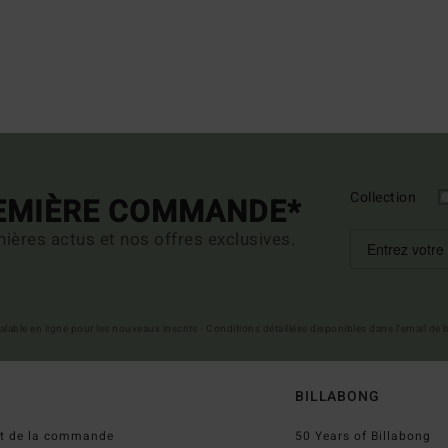
Collection
REMIÈRE COMMANDE*
ières actus et nos offres exclusives.
 valable en ligne pour les nouveaux inscrits - Conditions détaillées disponibles dans l'email de
BILLABONG
ut de la commande
50 Years of Billabong