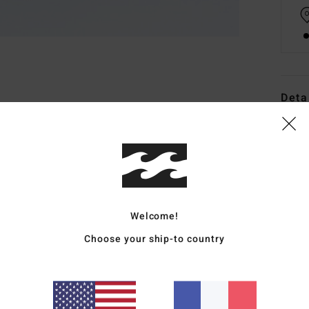
Deta
T-Shi
Style
Carac
M
Welcome!
C
Choose your ship-to country
C
S
É