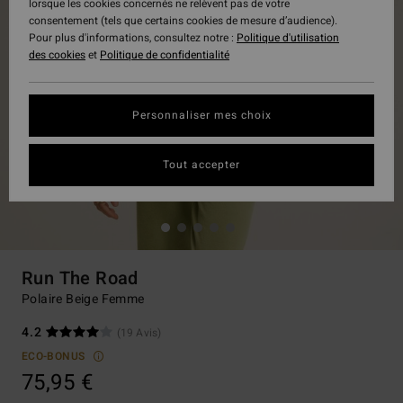
lorsque les cookies concernés ne relèvent pas de votre
consentement (tels que certains cookies de mesure d’audience).
Pour plus d'informations, consultez notre :
Politique d'utilisation
des cookies
et
Politique de confidentialité
Personnaliser mes choix
Tout accepter
Run The Road
Polaire Beige Femme
4.2
(19 Avis)
ECO-BONUS
75,95 €