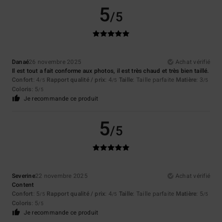
5
/5
Danaé
26 novembre 2025
Achat vérifié
Il est tout a fait conforme aux photos, il est très chaud et très bien taillé.
Confort
: 4
Rapport qualité / prix
: 4
Taille
: Taille parfaite
Matière
: 3
/5
/5
/5
Coloris
: 5
/5
Je recommande ce produit
5
/5
Severine
22 novembre 2025
Achat vérifié
Content
Confort
: 5
Rapport qualité / prix
: 4
Taille
: Taille parfaite
Matière
: 5
/5
/5
/5
Coloris
: 5
/5
Je recommande ce produit