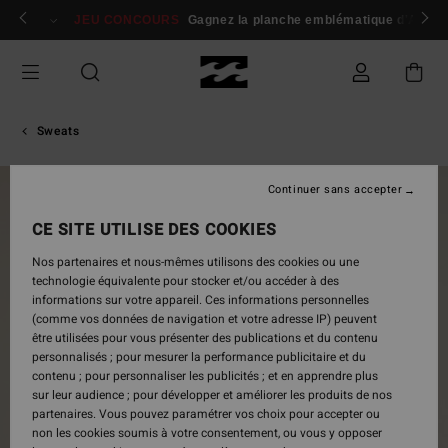
Passer
 membres
Se connecter / s'inscrire
JEU CONCOURS
Gagnez la planche emblématique d'Andy I
à
l'information
sur
le
produit
Sweats
Continuer sans accepter
NOUVEAUTÉ
CE SITE UTILISE DES COOKIES
Nos partenaires et nous-mêmes utilisons des cookies ou une
technologie équivalente pour stocker et/ou accéder à des
informations sur votre appareil. Ces informations personnelles
(comme vos données de navigation et votre adresse IP) peuvent
être utilisées pour vous présenter des publications et du contenu
personnalisés ; pour mesurer la performance publicitaire et du
contenu ; pour personnaliser les publicités ; et en apprendre plus
sur leur audience ; pour développer et améliorer les produits de nos
partenaires. Vous pouvez paramétrer vos choix pour accepter ou
non les cookies soumis à votre consentement, ou vous y opposer