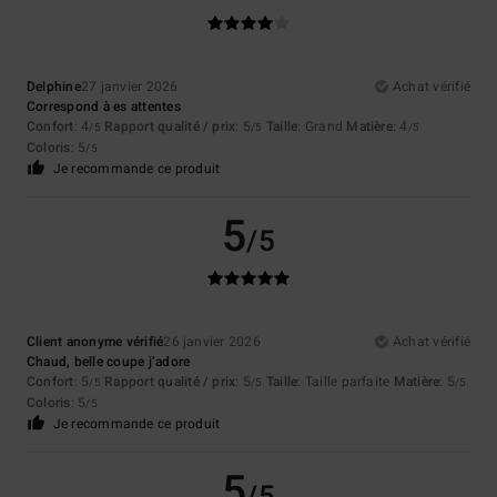
Delphine
27 janvier 2026
Achat vérifié
Correspond à es attentes
Confort
: 4
Rapport qualité / prix
: 5
Taille
: Grand
Matière
: 4
/5
/5
/5
Coloris
: 5
/5
Je recommande ce produit
5
/5
Client anonyme vérifié
26 janvier 2026
Achat vérifié
Chaud, belle coupe j’adore
Confort
: 5
Rapport qualité / prix
: 5
Taille
: Taille parfaite
Matière
: 5
/5
/5
/5
Coloris
: 5
/5
Je recommande ce produit
5