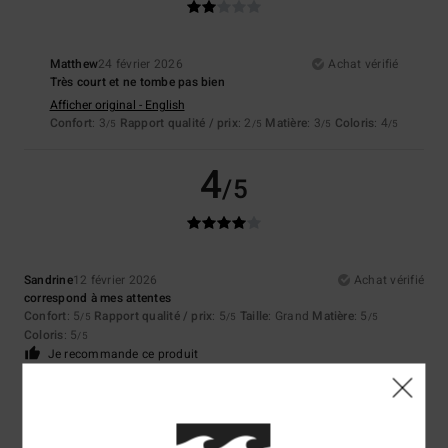
Matthew
24 février 2026
Achat vérifié
Très court et ne tombe pas bien
Afficher original - English
Confort
: 3
Rapport qualité / prix
: 2
Matière
: 3
Coloris
: 4
/5
/5
/5
/5
4
/5
Sandrine
12 février 2026
Achat vérifié
correspond à mes attentes
Confort
: 5
Rapport qualité / prix
: 5
Taille
: Grand
Matière
: 5
/5
/5
/5
Coloris
: 5
/5
Je recommande ce produit
5
/5