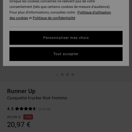
lorsque les cookies concernés ne relèvent pas de votre
consentement (tels que certains cookies de mesure d’audience).
Pour plus d'informations, consultez notre :
Politique d'utilisation
des cookies
et
Politique de confidentialité
Personnaliser mes choix
Tout accepter
Runner Up
Casquette trucker Noir Homme
4.5
(2 Avis)
29,95 €
30%
20,97 €