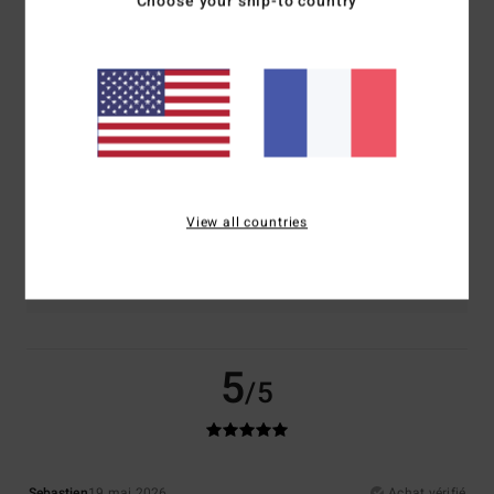
Choose your ship-to country
Confort
Rapport qualité / prix
5.0
5.0
Taille
Matière
5.0
Trop petit
Trop grand
View all countries
Coloris
4.0
5
/5
Sebastien
19 mai 2026
Achat vérifié