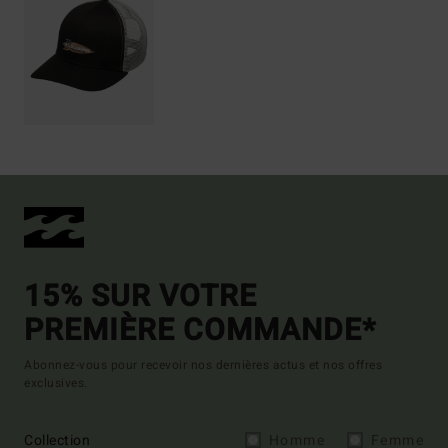
15% SUR VOTRE
PREMIÈRE COMMANDE*
Abonnez-vous pour recevoir nos dernières actus et nos offres
exclusives.
Collection
Homme
Femme