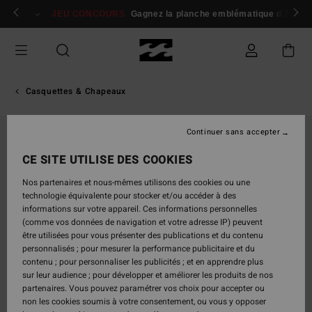
Passer
 membres
Se connecter / s'inscrire
JEU CONCOURS
Gagnez la planche emblématique d'Andy I
à
l'information
sur
le
produit
Casquettes & Chapeaux
Continuer sans accepter
CE SITE UTILISE DES COOKIES
Nos partenaires et nous-mêmes utilisons des cookies ou une
technologie équivalente pour stocker et/ou accéder à des
informations sur votre appareil. Ces informations personnelles
(comme vos données de navigation et votre adresse IP) peuvent
être utilisées pour vous présenter des publications et du contenu
personnalisés ; pour mesurer la performance publicitaire et du
contenu ; pour personnaliser les publicités ; et en apprendre plus
sur leur audience ; pour développer et améliorer les produits de nos
partenaires. Vous pouvez paramétrer vos choix pour accepter ou
non les cookies soumis à votre consentement, ou vous y opposer