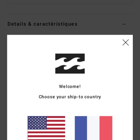
Details & caractéristiques
Salopette short en jean Bleu Femme
Style
ABJDS00149
Code couleur
bfbw
Caractéristiques
Collection : Jean
Matière : denim de coton
Welcome!
Coupe : coupe Relaxed
Choose your ship-to country
Taille : Fixe
Fermeture : fermeture boutonnée
Poches : poches sur le devant
Poches latérales
Poches à l'arrière
Logotage : étiquette logotée