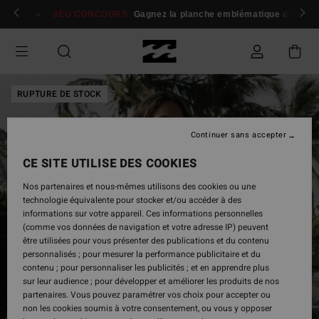
Passer
 membres
Se connecter / s'inscrire
JEU CONCOURS
Gagnez la planche emblématique d'Andy I
à
l'information
sur
le
produit
RUPTURE DE STOCK
Continuer sans accepter
CE SITE UTILISE DES COOKIES
Nos partenaires et nous-mêmes utilisons des cookies ou une
technologie équivalente pour stocker et/ou accéder à des
informations sur votre appareil. Ces informations personnelles
(comme vos données de navigation et votre adresse IP) peuvent
être utilisées pour vous présenter des publications et du contenu
personnalisés ; pour mesurer la performance publicitaire et du
contenu ; pour personnaliser les publicités ; et en apprendre plus
sur leur audience ; pour développer et améliorer les produits de nos
partenaires. Vous pouvez paramétrer vos choix pour accepter ou
non les cookies soumis à votre consentement, ou vous y opposer