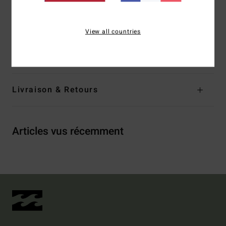
Autres caractéristiques : Boucles réglables en métal
View all countries
Composition
[Matière principale] 100% coton
Traçabilité du produit (Loi Agec)
Livraison & Retours
Articles vus récemment