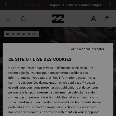
Passer
 membres
Se connecter / s'inscrire
JEU CONCOURS
Gagnez la planche emblématique d'Andy I
à
l'information
sur
le
produit
RUPTURE DE STOCK
Continuer sans accepter
CE SITE UTILISE DES COOKIES
Nos partenaires et nous-mêmes utilisons des cookies ou une
technologie équivalente pour stocker et/ou accéder à des
informations sur votre appareil. Ces informations personnelles
(comme vos données de navigation et votre adresse IP) peuvent
être utilisées pour vous présenter des publications et du contenu
personnalisés ; pour mesurer la performance publicitaire et du
contenu ; pour personnaliser les publicités ; et en apprendre plus
sur leur audience ; pour développer et améliorer les produits de nos
partenaires. Vous pouvez paramétrer vos choix pour accepter ou
non les cookies soumis à votre consentement, ou vous y opposer