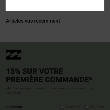
Livraison & Retours
Articles vus récemment
15% SUR VOTRE
PREMIÈRE COMMANDE*
Abonnez-vous pour recevoir nos dernières actus et nos offres
exclusives.
Collection
Homme
Femme