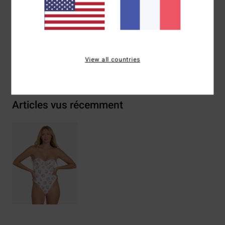
élasthanne
Traçabilité du produit (Loi Agec)
View all countries
Livraison & Retours
Articles vus récemment