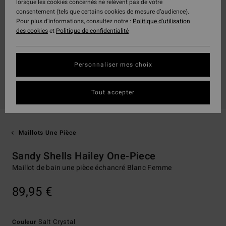
lorsque les cookies concernés ne relèvent pas de votre
consentement (tels que certains cookies de mesure d’audience).
Pour plus d'informations, consultez notre :
Politique d'utilisation
des cookies
et
Politique de confidentialité
Personnaliser mes choix
Tout accepter
Maillots Une Pièce
Sandy Shells Hailey One-Piece
Maillot de bain une pièce échancré Blanc Femme
89,95 €
Salt Crystal
Couleur