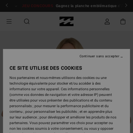
Passer
 membres
Se connecter / s'inscrire
JEU CONCOURS
Gagnez la planche emblématique d'Andy I
à
l'information
sur
le
produit
Continuer sans accepter
CE SITE UTILISE DES COOKIES
Nos partenaires et nous-mêmes utilisons des cookies ou une
technologie équivalente pour stocker et/ou accéder à des
informations sur votre appareil. Ces informations personnelles
(comme vos données de navigation et votre adresse IP) peuvent
être utilisées pour vous présenter des publications et du contenu
personnalisés ; pour mesurer la performance publicitaire et du
contenu ; pour personnaliser les publicités ; et en apprendre plus
sur leur audience ; pour développer et améliorer les produits de nos
partenaires. Vous pouvez paramétrer vos choix pour accepter ou
non les cookies soumis à votre consentement, ou vous y opposer