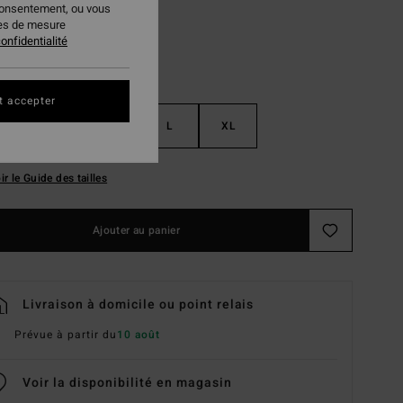
consentement, ou vous
ies de mesure
onfidentialité
t accepter
S
M
L
XL
ir le Guide des tailles
Ajouter au panier
Livraison à domicile ou point relais
Prévue à partir du
10 août
Voir la disponibilité en magasin