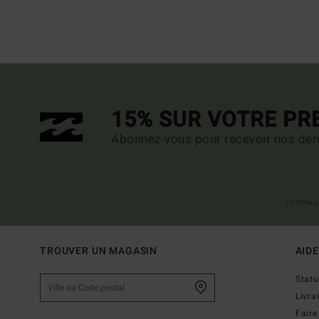
15% SUR VOTRE P
Abonnez-vous pour recevoir nos dern
(*) Offre
TROUVER UN MAGASIN
AIDE
Stat
Livra
Faire