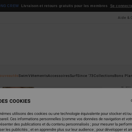
ONG CREW
Livraison et retours gratuits pour les membres
Se connecter
Aide & 
Page D'a
ouveautés
Swim
Vêtements
Accessoires
Surf
Since '73
Collections
Bons Pla
San
Haut 
 DES COOKIES
45,
mêmes utilisons des cookies ou une technologie équivalente pour stocker et/ou
ppareil. Ces informations personnelles (comme vos données de navigation et vot
présenter des publications et du contenu personnalisés ; pour mesurer la perform
Coule
er les publicités ; et en apprendre plus sur leur audience ; pour développer et am