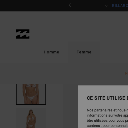
Passer
ciper
BILLAB
à
l'information
sur
le
produit
Homme
Femme
N
CE SITE UTILISE
Nos partenaires et nous-
informations sur votre a
être utilisées pour vous 
contenu ; pour personnalis