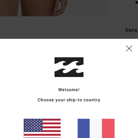
Deta
Haut 
Style
Carac
M
R
Welcome!
L
Choose your ship-to country
C
P
Comp
élast