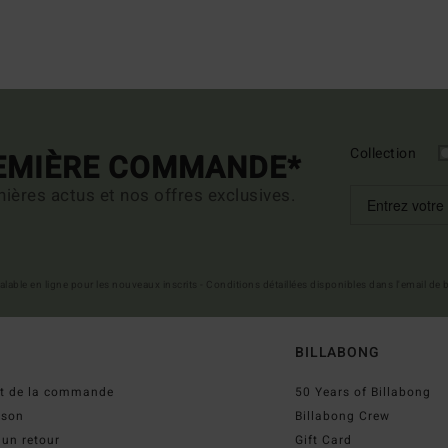
Collection
REMIÈRE COMMANDE*
ières actus et nos offres exclusives.
 valable en ligne pour les nouveaux inscrits - Conditions détaillées disponibles dans l'email de
BILLABONG
ut de la commande
50 Years of Billabong
ison
Billabong Crew
 un retour
Gift Card