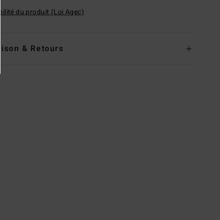
ilité du produit (Loi Agec)
aison & Retours