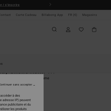
 / s'inscrire
Contact
Carte Cadeau
Billabong App
FR (€)
Magasins
ccueil
Femme
Swim
Hauts De Bikini
ns
dy Shells Remi Tri
de bikini triangle Blanc Femme
Continuer sans accepter
95 €
 accéder à des
re adresse IP) peuvent
ance publicitaire et du
Salt Crystal
ur
éliorer les produits