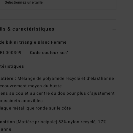
Sélectionnez une taille
ils & caractéristiques
de bikini triangle Blanc Femme
BL000309
Code couleur
scs1
téristiques
atière :
Mélange de polyamide recyclé et d’élasthanne
ecouvrement moyen du buste
iens au cou et au centre du dos pour plus d’ajustement
oussinets amovibles
laque métallique ronde sur le côté
osition
[Matière principale] 83% nylon recyclé, 17%
hanne