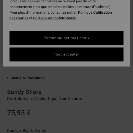
lorsque les cookies concernés ne relèvent pas de votre
consentement (tels que certains cookies de mesure d’audience).
Pour plus d'informations, consultez notre :
Politique d'utilisation
des cookies
et
Politique de confidentialité
Personnaliser mes choix
Tout accepter
Jeans & Pantalons
Sandy Shore
Pantalon à taille élastique Noir Femme
75,95 €
Black Sands
Couleur