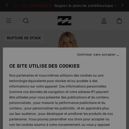
Passer
 membres
Se connecter / s'inscrire
JEU CONCOURS
Gagnez la planche emblématique d'Andy I
à
l'information
sur
le
produit
RUPTURE DE STOCK
Continuer sans accepter
CE SITE UTILISE DES COOKIES
Nos partenaires et nous-mêmes utilisons des cookies ou une
technologie équivalente pour stocker et/ou accéder à des
informations sur votre appareil. Ces informations personnelles
(comme vos données de navigation et votre adresse IP) peuvent
être utilisées pour vous présenter des publications et du contenu
personnalisés ; pour mesurer la performance publicitaire et du
contenu ; pour personnaliser les publicités ; et en apprendre plus
sur leur audience ; pour développer et améliorer les produits de nos
partenaires. Vous pouvez paramétrer vos choix pour accepter ou
non les cookies soumis à votre consentement, ou vous y opposer