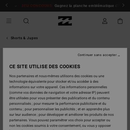
Passer
 membres
Se connecter / s'inscrire
JEU CONCOURS
Gagnez la planche emblématique d'Andy I
à
l'information
sur
le
produit
Shorts & Jupes
Continuer sans accepter
CE SITE UTILISE DES COOKIES
Nos partenaires et nous-mêmes utilisons des cookies ou une
technologie équivalente pour stocker et/ou accéder à des
informations sur votre appareil. Ces informations personnelles
(comme vos données de navigation et votre adresse IP) peuvent
être utilisées pour vous présenter des publications et du contenu
personnalisés ; pour mesurer la performance publicitaire et du
contenu ; pour personnaliser les publicités ; et en apprendre plus
sur leur audience ; pour développer et améliorer les produits de nos
partenaires. Vous pouvez paramétrer vos choix pour accepter ou
non les cookies soumis à votre consentement, ou vous y opposer