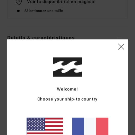
Voir la disponibilité en magasin
Sélectionnez une taille
Details & caractéristiques
Jupe midi Bleu Femme
Style
BL000255
Code couleur
trb1
Caractéristiques
Matière :
matière viscose
Welcome!
Coupe :
longueur midi
Choose your ship-to country
Plaque en métal logotée
Composition
[Matière principale] 100% Viscose
Traçabilité du produit (Loi Agec)