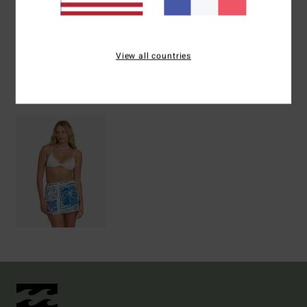
Livraison & Retours
View all countries
Articles vus récemment