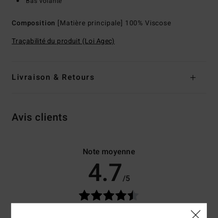
Bas volanté
Composition
[Matière principale] 100% Viscose
Traçabilité du produit (Loi Agec)
Livraison & Retours
Avis clients
Note moyenne
4.7
/5
basé sur
3 avis vérifiés
depuis décembre 2025