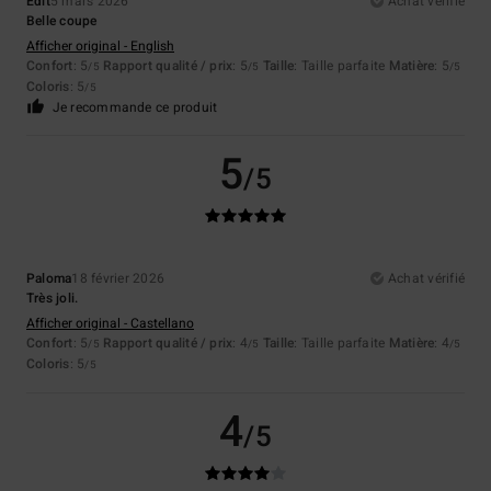
Edit
5 mars 2026
Achat vérifié
Belle coupe
Afficher original - English
Confort
: 5
Rapport qualité / prix
: 5
Taille
: Taille parfaite
Matière
: 5
/5
/5
/5
Coloris
: 5
/5
Je recommande ce produit
5
/5
Paloma
18 février 2026
Achat vérifié
Très joli.
Afficher original - Castellano
Confort
: 5
Rapport qualité / prix
: 4
Taille
: Taille parfaite
Matière
: 4
/5
/5
/5
Coloris
: 5
/5
4
/5