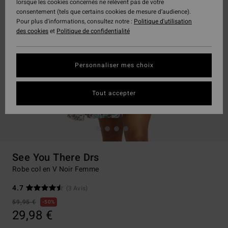
lorsque les cookies concernés ne relèvent pas de votre
consentement (tels que certains cookies de mesure d’audience).
Pour plus d'informations, consultez notre :
Politique d'utilisation
des cookies
et
Politique de confidentialité
Personnaliser mes choix
Tout accepter
See You There Drs
Robe col en V Noir Femme
4.7
(3 Avis)
59,95 €
50%
29,98 €