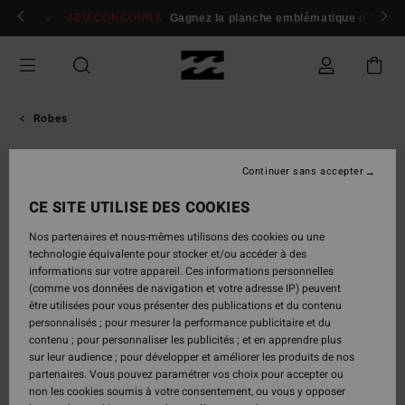
Passer
 membres
Se connecter / s'inscrire
JEU CONCOURS
Gagnez la planche emblématique d'Andy I
à
l'information
sur
le
produit
Robes
Continuer sans accepter
CE SITE UTILISE DES COOKIES
Nos partenaires et nous-mêmes utilisons des cookies ou une
technologie équivalente pour stocker et/ou accéder à des
informations sur votre appareil. Ces informations personnelles
(comme vos données de navigation et votre adresse IP) peuvent
être utilisées pour vous présenter des publications et du contenu
personnalisés ; pour mesurer la performance publicitaire et du
contenu ; pour personnaliser les publicités ; et en apprendre plus
sur leur audience ; pour développer et améliorer les produits de nos
partenaires. Vous pouvez paramétrer vos choix pour accepter ou
non les cookies soumis à votre consentement, ou vous y opposer