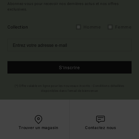
Abonnez-vous pour recevoir nos dernières actus et nos offres
exclusives.
Collection
Homme
Femme
S'inscrire
(*) Offre valable en ligne pour les nouveaux inscrits - Conditions détaillées
disponibles dans l'email de bienvenue
Trouver un magasin
Contactez nous