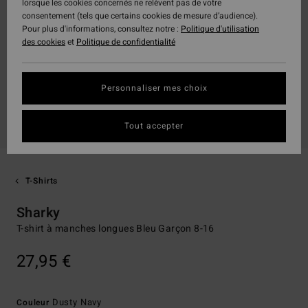
lorsque les cookies concernés ne relèvent pas de votre
consentement (tels que certains cookies de mesure d’audience).
Pour plus d'informations, consultez notre :
Politique d'utilisation
des cookies
et
Politique de confidentialité
Personnaliser mes choix
Tout accepter
T-Shirts
Sharky
T-shirt à manches longues Bleu Garçon 8-16
27,95 €
Dusty Navy
Couleur