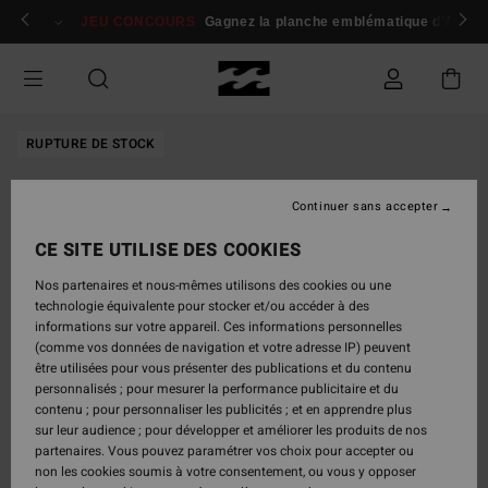
Passer
 membres
Se connecter / s'inscrire
JEU CONCOURS
Gagnez la planche emblématique d'Andy I
à
l'information
sur
le
produit
RUPTURE DE STOCK
Continuer sans accepter
CE SITE UTILISE DES COOKIES
Nos partenaires et nous-mêmes utilisons des cookies ou une
technologie équivalente pour stocker et/ou accéder à des
informations sur votre appareil. Ces informations personnelles
(comme vos données de navigation et votre adresse IP) peuvent
être utilisées pour vous présenter des publications et du contenu
personnalisés ; pour mesurer la performance publicitaire et du
contenu ; pour personnaliser les publicités ; et en apprendre plus
sur leur audience ; pour développer et améliorer les produits de nos
partenaires. Vous pouvez paramétrer vos choix pour accepter ou
non les cookies soumis à votre consentement, ou vous y opposer