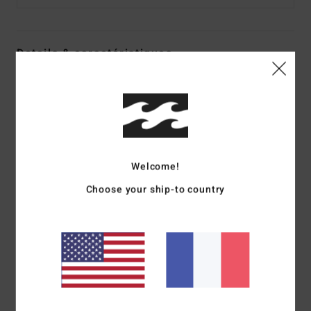
Details & caractéristiques
T-shirt à manches longues Bleu Garçon 8-16
Style
EBBZT00142
Code couleur
bsp0
Caractéristiques
Welcome!
Matière :
coton [160 g/m²]
coupe :
coupe regular
Choose your ship-to country
Col :
col rond
Manches :
manches longues
Logotage :
Sérigraphie sur le devant et au dos
Label thermocollé sur la nuque
Étiquette logotée sur la couture latérale
Composition
[Matière principale] 100% coton