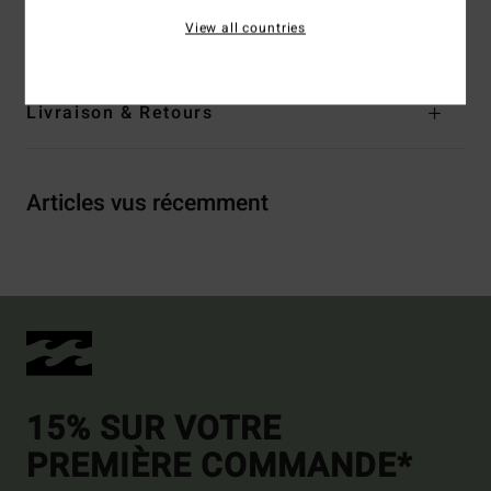
View all countries
Traçabilité du produit (Loi Agec)
Livraison & Retours
Articles vus récemment
15% SUR VOTRE
PREMIÈRE COMMANDE*