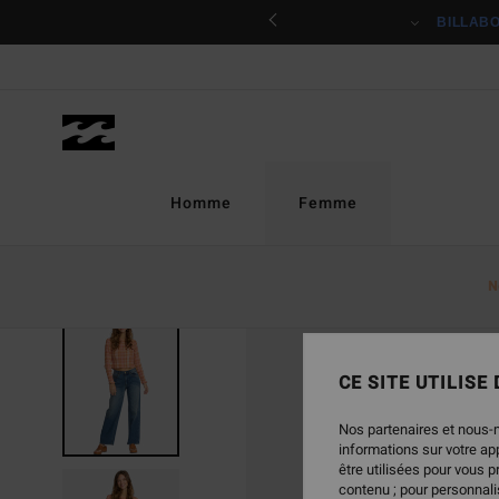
Passer
ciper
BILLAB
à
l'information
sur
le
produit
Homme
Femme
N
CE SITE UTILISE
Nos partenaires et nous-
informations sur votre a
être utilisées pour vous 
contenu ; pour personnalis