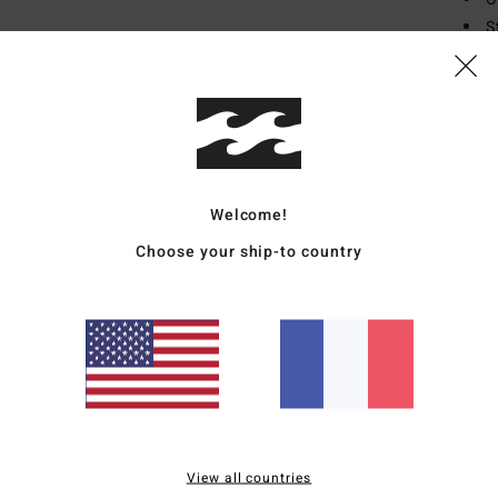
S
exte
É
Comp
Traçab
Welcome!
Choose your ship-to country
Livr
Note moyenne
4.0
View all countries