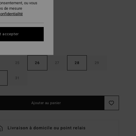
consentement, ou vous
ies de mesure
Dirty Vintage Blue
ur
onfidentialité
t accepter
25
26
27
28
29
31
Ajouter au panier
Livraison à domicile ou point relais