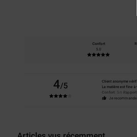
Confort
R
5.0
4
Client anonyme vérif
/5
La matière est fine à
Confort
: 5
Rapport 
/5
Je recommande 
Articles vus récemment