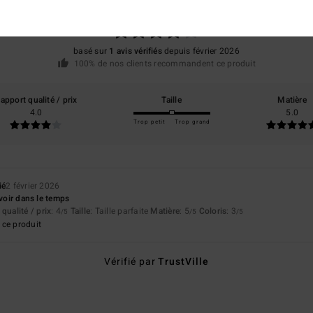
/5
basé sur
1 avis vérifiés
depuis février 2026
100% de nos clients recommandent ce produit
apport qualité / prix
Taille
Matière
4.0
5.0
Trop petit
Trop grand
ié
2 février 2026
 voir dans le temps
qualité / prix
: 4
Taille
: Taille parfaite
Matière
: 5
Coloris
: 3
/5
/5
/5
ce produit
Vérifié par
TrustVille