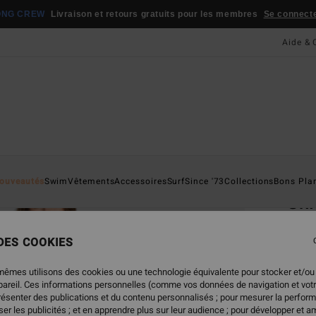
ONG CREW
Livraison et retours gratuits pour les membres
Se connecter
Aide & 
Page D'a
ouveautés
Swim
Vêtements
Accessoires
Surf
Since '73
Collections
Bons Pla
Shi
Jean 
 DES COOKIES
4.0
89,95
mêmes utilisons des cookies ou une technologie équivalente pour stocker et/ou
44,
ppareil. Ces informations personnelles (comme vos données de navigation et vot
présenter des publications et du contenu personnalisés ; pour mesurer la perform
BONS 
er les publicités ; et en apprendre plus sur leur audience ; pour développer et am