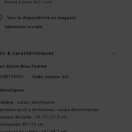
Prévue à partir du
12 août
Voir la disponibilité en magasin
Sélectionnez une taille
ils & caractéristiques
 en denim Bleu Femme
24B193501
Code couleur
dtb
téristiques
atière
: coton, élasthanne
antalon droit à mi-hauteur, coupe décontractée
auteur de taille : 10,75"/27,3 cm
ntrejambe 30"/76 cm
uverture de jambe : 19"/48,2 cm