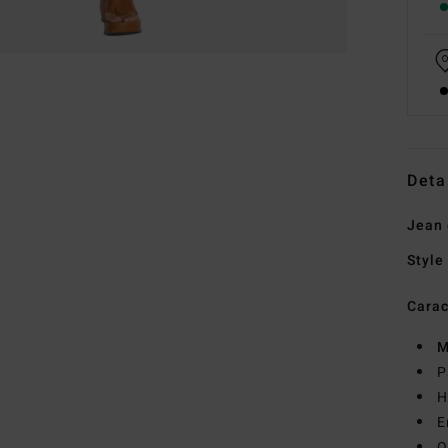
Deta
Jean
Style
Carac
M
P
H
E
O