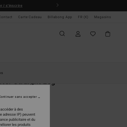
 / s'inscrire
Contact
Carte Cadeau
Billabong App
FR (€)
Magasins
ccueil
Femme
Vêtements
Jeans
ns
fter Straight Leg
en denim Bleu Femme
Continuer sans accepter
(1 Avis)
 €
50%
 accéder à des
98 €
re adresse IP) peuvent
ance publicitaire et du
PLANS
éliorer les produits