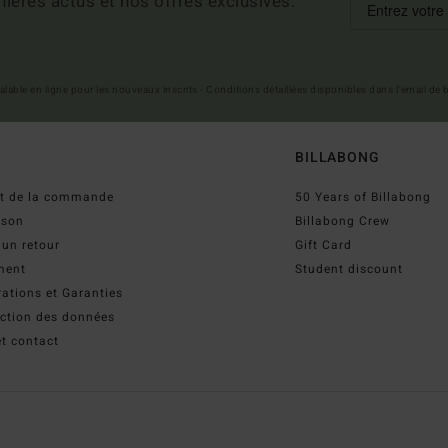
ières actus et nos offres exclusives.
 valable en ligne pour les nouveaux inscrits - Conditions détaillées disponibles dans l'email de
BILLABONG
ut de la commande
50 Years of Billabong
ison
Billabong Crew
 un retour
Gift Card
ment
Student discount
ations et Garanties
ection des données
t contact