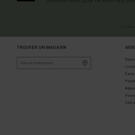
Abonnez-vous pour recevoir nos dern
(*) Offre
TROUVER UN MAGASIN
AIDE
Stat
Livra
Faire
Paie
Répar
Prot
FAQ e