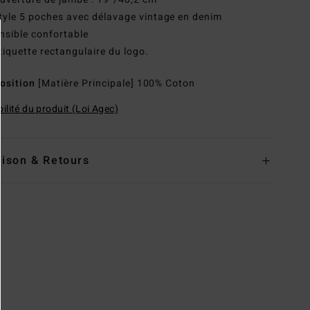
tyle 5 poches avec délavage vintage en denim
nsible confortable
tiquette rectangulaire du logo.
osition
[Matière Principale] 100% Coton
ilité du produit (Loi Agec)
aison & Retours