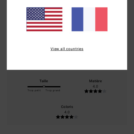
4.0
/5
basé sur
1 avis vérifiés
depuis avril 2026
0% de nos clients recommandent ce produit
View all countries
Confort
Rapport qualité / prix
4.0
4.0
Taille
Matière
4.0
Trop petit
Trop grand
Coloris
4.0