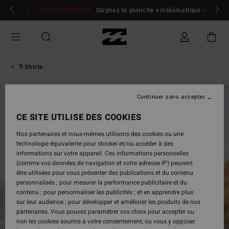
Passer
 membres
Se connecter / s'inscrire
JEU CONCOURS
Gagnez la planche emblématique d'Andy I
à
l'information
sur
le
produit
T-Shirts
Continuer sans accepter
CE SITE UTILISE DES COOKIES
Nos partenaires et nous-mêmes utilisons des cookies ou une
technologie équivalente pour stocker et/ou accéder à des
informations sur votre appareil. Ces informations personnelles
(comme vos données de navigation et votre adresse IP) peuvent
être utilisées pour vous présenter des publications et du contenu
personnalisés ; pour mesurer la performance publicitaire et du
contenu ; pour personnaliser les publicités ; et en apprendre plus
sur leur audience ; pour développer et améliorer les produits de nos
partenaires. Vous pouvez paramétrer vos choix pour accepter ou
non les cookies soumis à votre consentement, ou vous y opposer