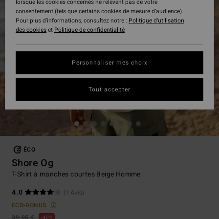
lorsque les cookies concernés ne relèvent pas de votre
consentement (tels que certains cookies de mesure d’audience).
Pour plus d'informations, consultez notre :
Politique d'utilisation
des cookies
et
Politique de confidentialité
Personnaliser mes choix
Tout accepter
ÉCO
Shore Og
T-Shirt à manches courtes Beige Homme
4.0
(1 Avis)
ECO-BONUS
39,95 €
40%