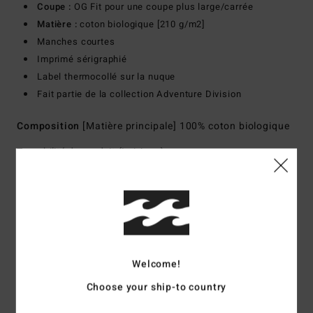
Coupe :
OG Fit pour une coupe plus large/carrée
Matière :
coton biologique [210 g/m2]
Manches courtes
Imprimé sérigraphié
Label thermocollé sur la nuque
Fait partie de la collection Adventure Division
Composition
[Matière principale] 100% coton biologique
Traçabilité du produit (Loi Agec)
Livraison & Retours
Avis clients
Welcome!
Choose your ship-to country
Note moyenne