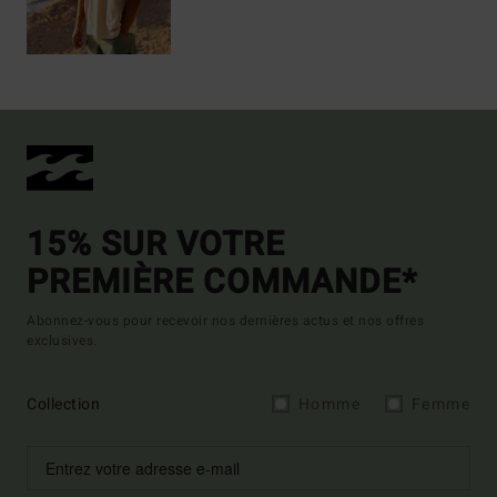
15% SUR VOTRE
PREMIÈRE COMMANDE*
Abonnez-vous pour recevoir nos dernières actus et nos offres
exclusives.
Collection
Homme
Femme