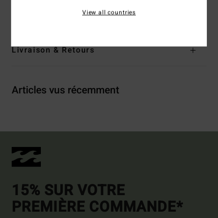
View all countries
Traçabilité du produit (Loi Agec)
Livraison & Retours
Articles vus récemment
15% SUR VOTRE
PREMIÈRE COMMANDE*