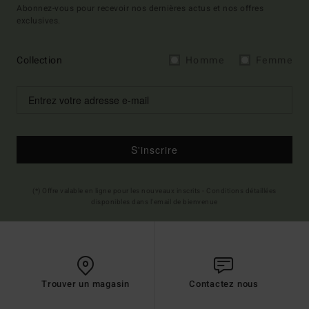
Abonnez-vous pour recevoir nos dernières actus et nos offres
exclusives.
Collection
Homme
Femme
S'inscrire
(*) Offre valable en ligne pour les nouveaux inscrits - Conditions détaillées
disponibles dans l'email de bienvenue
Trouver un magasin
Contactez nous