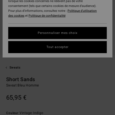
lorsque les cookies concernés ne relèvent pas de votre
consentement (tels que certains cookies de mesure d’audience).
Pour plus d'informations, consultez notre :
Politique d'utilisation
des cookies
et
Politique de confidentialité
Personnaliser mes choix
Tout accepter
Sweats
Short Sands
Sweat Bleu Homme
65,95 €
Vintage Indigo
Couleur