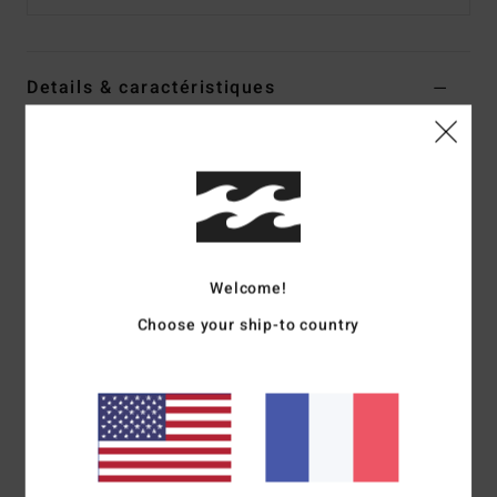
Details & caractéristiques
Bonnet Marron Garçon
Style
EBBHA00119
Code couleur
cpt0
Caractéristiques
Matière :
bonnet avec ourlet côtelé jauge 10
Welcome!
Petite étiquette en forme de drapeau sur la manchette
Choose your ship-to country
Composition
[Matière Principale] 100% Acrylique
Traçabilité du produit (Loi Agec)
Livraison & Retours