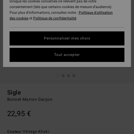
lorsque les cookies concernés ne relèvent pas de votre
consentement (tels que certains cookies de mesure d’audience).
Pour plus d'informations, consultez notre :
Politique d'utilisation
des cookies
et
Politique de confidentialité
Personnaliser mes choix
Tout accepter
Sigle
Bonnet Marron Garçon
22,95 €
Vintage Khaki
Couleur