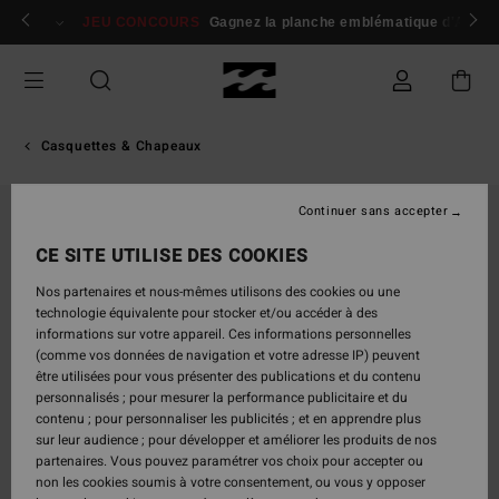
Passer
 membres
Se connecter / s'inscrire
JEU CONCOURS
Gagnez la planche emblématique d'Andy I
à
l'information
sur
le
produit
Casquettes & Chapeaux
Continuer sans accepter
NOUVEAUTÉ
CE SITE UTILISE DES COOKIES
Nos partenaires et nous-mêmes utilisons des cookies ou une
technologie équivalente pour stocker et/ou accéder à des
informations sur votre appareil. Ces informations personnelles
(comme vos données de navigation et votre adresse IP) peuvent
être utilisées pour vous présenter des publications et du contenu
personnalisés ; pour mesurer la performance publicitaire et du
contenu ; pour personnaliser les publicités ; et en apprendre plus
sur leur audience ; pour développer et améliorer les produits de nos
partenaires. Vous pouvez paramétrer vos choix pour accepter ou
non les cookies soumis à votre consentement, ou vous y opposer