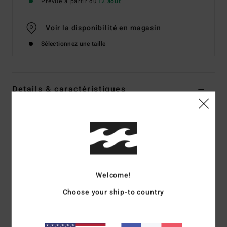
Prévue à partir du
12 août
Voir la disponibilité en magasin
Sélectionnez une taille
Details & caractéristiques
Veste à capuche Blanc Homme
Style
EBYJK00155
Code couleur
oah
Caractéristiques
Matière :
velours côtelé 100 % coton
Welcome!
Poches :
poches mains
Choose your ship-to country
Fermeture :
zip
Ourlet et poignets :
élastiqués
Marquage :
étiquette tissée