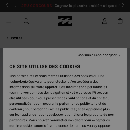
Passer
 membres
Se connecter / s'inscrire
JEU CONCOURS
Gagnez la planche emblématique d'Andy I
à
l'information
sur
le
produit
Vestes
Continuer sans accepter
NOUVEAUTÉ
CE SITE UTILISE DES COOKIES
Nos partenaires et nous-mêmes utilisons des cookies ou une
technologie équivalente pour stocker et/ou accéder à des
informations sur votre appareil. Ces informations personnelles
(comme vos données de navigation et votre adresse IP) peuvent
être utilisées pour vous présenter des publications et du contenu
personnalisés ; pour mesurer la performance publicitaire et du
contenu ; pour personnaliser les publicités ; et en apprendre plus
sur leur audience ; pour développer et améliorer les produits de nos
partenaires. Vous pouvez paramétrer vos choix pour accepter ou
non les cookies soumis à votre consentement, ou vous y opposer