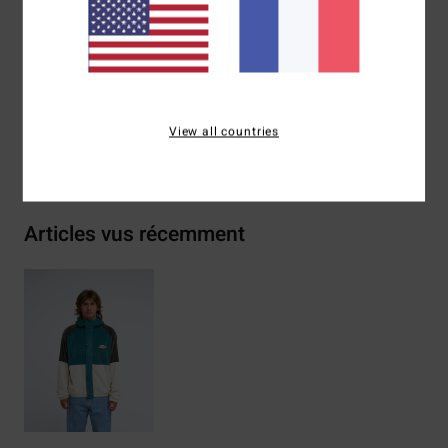
Composition
[Matière principale] 100% coton
Traçabilité du produit (Loi Agec)
View all countries
Livraison & Retours
Articles vus récemment