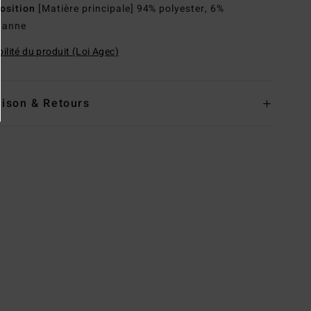
osition
[Matière principale] 94% polyester, 6%
hanne
ilité du produit (Loi Agec)
aison & Retours