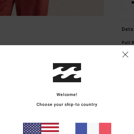
Deta
Pull
Style
Carac
M
C
P
Welcome!
P
Choose your ship-to country
E
O
L