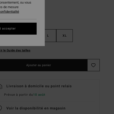
consentement, ou vous
ies de mesure
onfidentialité
t accepter
S
M
L
XL
ir le Guide des tailles
Ajouter au panier
Livraison à domicile ou point relais
Prévue à partir du
10 août
Voir la disponibilité en magasin