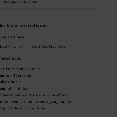
Sélectionnez une taille
ils & caractéristiques
 Rouge Femme
EBJKT00131
Code couleur
rqz0
téristiques
atière :
maille côtelée
oupe :
OVersized
ull demi-zip
oignets côtelés
mpiècement contrasté sous les bras
urlet avec cordon de serrage ajustable
ogo brodé sur la poitrine