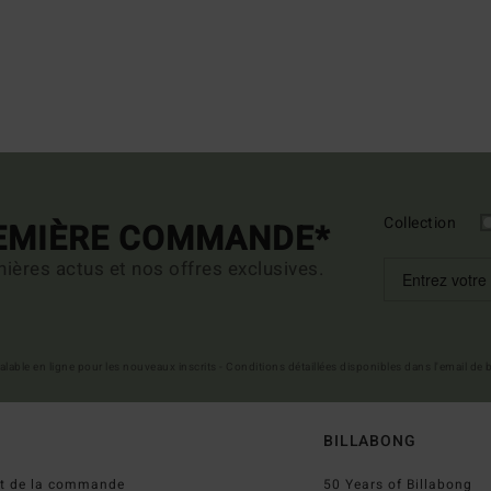
Collection
REMIÈRE COMMANDE*
ières actus et nos offres exclusives.
 valable en ligne pour les nouveaux inscrits - Conditions détaillées disponibles dans l'email de
BILLABONG
ut de la commande
50 Years of Billabong