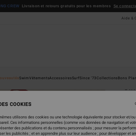
ONG CREW
Livraison et retours gratuits pour les membres
Se connecter
Aide & 
Page D'a
ouveautés
Swim
Vêtements
Accessoires
Surf
Since '73
Collections
Bons Pla
Sin
Pull 
 DES COOKIES
65,
mêmes utilisons des cookies ou une technologie équivalente pour stocker et/ou
ppareil. Ces informations personnelles (comme vos données de navigation et vot
présenter des publications et du contenu personnalisés ; pour mesurer la perform
Coule
er les publicités ; et en apprendre plus sur leur audience ; pour développer et am