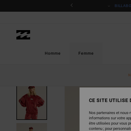
Passer
ciper
BILLAB
à
l'information
sur
le
produit
Homme
Femme
N
NOUVEAUTÉ
CE SITE UTILISE
Nos partenaires et nous-
informations sur votre a
être utilisées pour vous 
contenu ; pour personnalis