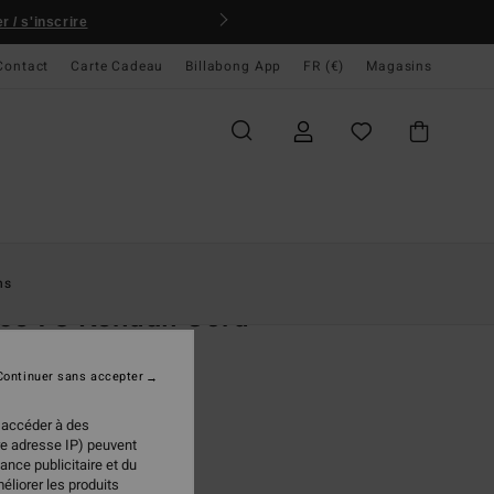
 / s'inscrire
Contact
Carte Cadeau
Billabong App
FR (€)
Magasins
ccueil
Femme
Vêtements
Sweats
ns
ce 73 Kendall Cord
Rouge Femme
Continuer sans accepter
95 €
 accéder à des
re adresse IP) peuvent
ance publicitaire et du
Burnt Russet
ur
éliorer les produits