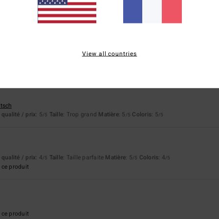
75% de nos clients recommandent ce produit
apport qualité / prix
Taille
Matière
4.7
5.0
Trop petit
Trop grand
View all countries
utsch
qualité / prix
: 5
Taille
: Trop grand
Matière
: 5
Coloris
: 5
/5
/5
/5
qualité / prix
: 4
Taille
: Taille parfaite
Matière
: 5
Coloris
: 4
/5
/5
/5
ce produit
ce produit