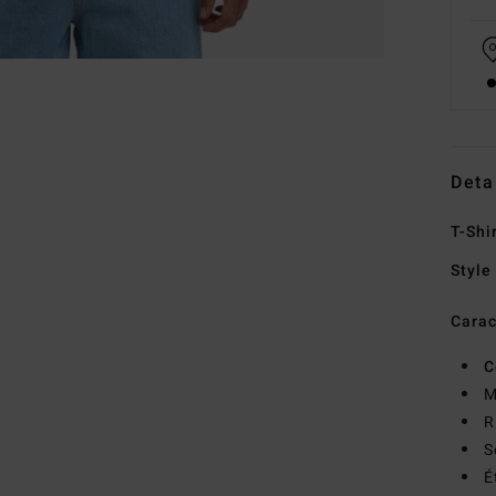
Deta
T-Shi
Style
Carac
C
M
R
S
É