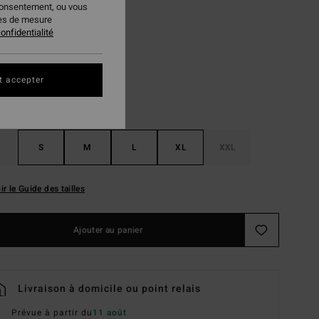
consentement, ou vous
ies de mesure
Pewter
ur
onfidentialité
t accepter
S
M
L
XL
XXL
ir le Guide des tailles
Ajouter au panier
Livraison à domicile ou point relais
Prévue à partir du
11 août