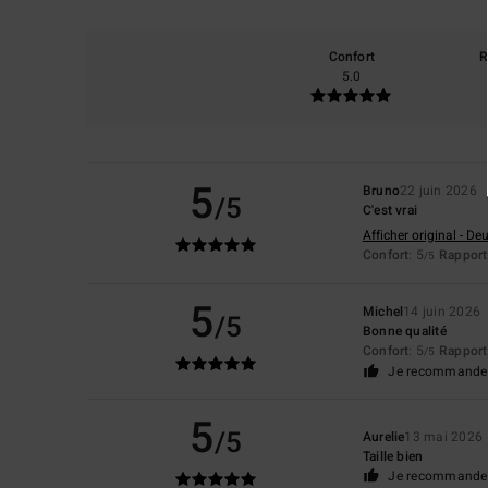
Confort
R
5.0
5
Bruno
22 juin 2026
/5
C'est vrai
Afficher original - De
Confort
: 5
Rapport 
/5
5
Michel
14 juin 2026
/5
Bonne qualité
Confort
: 5
Rapport 
/5
Je recommande 
5
/5
Aurelie
13 mai 2026
Taille bien
Je recommande 