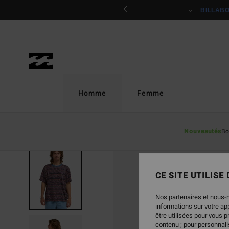
Passer
ciper
BILLAB
à
l'information
sur
le
produit
Homme
Femme
Nouveautés
Bo
CE SITE UTILISE
Nos partenaires et nous-
informations sur votre a
être utilisées pour vous 
contenu ; pour personnalis