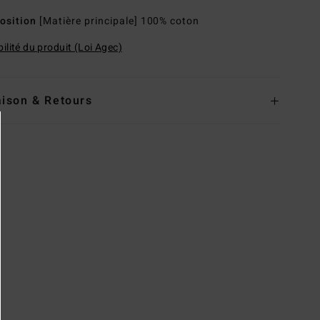
osition
[Matière principale] 100% coton
ilité du produit (Loi Agec)
aison & Retours