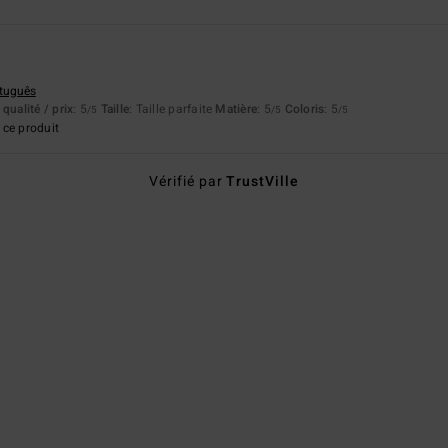
rtuguês
qualité / prix
: 5
Taille
: Taille parfaite
Matière
: 5
Coloris
: 5
/5
/5
/5
ce produit
Vérifié par
TrustVille