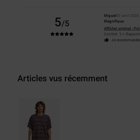
Miguel
30 avril 2026
5
/5
Magnifique
Afficher original - Po
Confort
: 5
Rapport 
/5
Je recommande 
Articles vus récemment