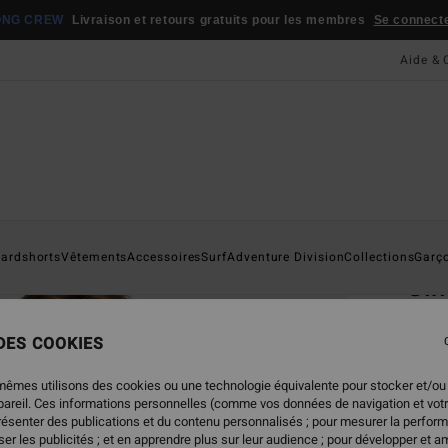
ONG CREW
Livraison et retours gratuits pour les membres
Se connecter
Aide & 
Page D'a
ardshorts
Vêtements
Accessoires
Surf
Adventure Division
Collections
Garç
Sin
T-Shi
 DES COOKIES
5.0
39,95
mêmes utilisons des cookies ou une technologie équivalente pour stocker et/ou
19,
ppareil. Ces informations personnelles (comme vos données de navigation et vot
présenter des publications et du contenu personnalisés ; pour mesurer la perform
BONS 
er les publicités ; et en apprendre plus sur leur audience ; pour développer et am