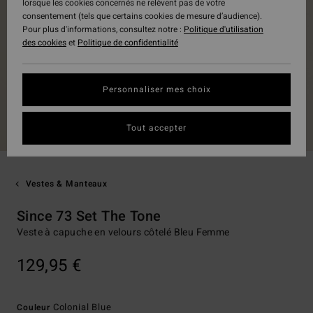
lorsque les cookies concernés ne relèvent pas de votre
consentement (tels que certains cookies de mesure d’audience).
Pour plus d'informations, consultez notre :
Politique d'utilisation
des cookies
et
Politique de confidentialité
Personnaliser mes choix
Tout accepter
Vestes & Manteaux
Since 73 Set The Tone
Veste à capuche en velours côtelé Bleu Femme
129,95 €
Colonial Blue
Couleur