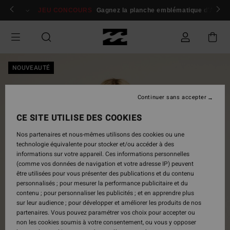
Passer
 membres
Se connecter / s'inscrire
JEU CONCOURS
Gagnez la planche emblématique d'Andy I
à
l'information
sur
le
produit
NOUVEAUTÉ
Continuer sans accepter
CE SITE UTILISE DES COOKIES
Nos partenaires et nous-mêmes utilisons des cookies ou une
technologie équivalente pour stocker et/ou accéder à des
informations sur votre appareil. Ces informations personnelles
(comme vos données de navigation et votre adresse IP) peuvent
être utilisées pour vous présenter des publications et du contenu
personnalisés ; pour mesurer la performance publicitaire et du
contenu ; pour personnaliser les publicités ; et en apprendre plus
sur leur audience ; pour développer et améliorer les produits de nos
partenaires. Vous pouvez paramétrer vos choix pour accepter ou
non les cookies soumis à votre consentement, ou vous y opposer