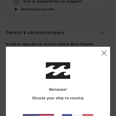
Voir la disponibilité en magasin
Sélectionnez une taille
Details & caractéristiques
Veste à capuche en velours côtelé Bleu Femme
Style
EBJJK00206
Code couleur
bql0
Caractéristiques
Matière :
velours côtelé
Coupe :
coupe loose
Capuche :
à cordon de serrage
Welcome!
Garnissage :
isolation synthétique effet duvet
Choose your ship-to country
Poches :
passepoilées
Fermeture :
zip et boutons-pression
Marquage :
logos brodés sur la poitrine et les manches