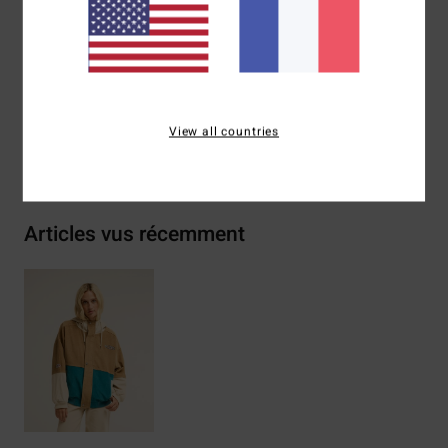
Composition
[Matière principale] 100% coton
Traçabilité du produit (Loi Agec)
View all countries
Livraison & Retours
Articles vus récemment