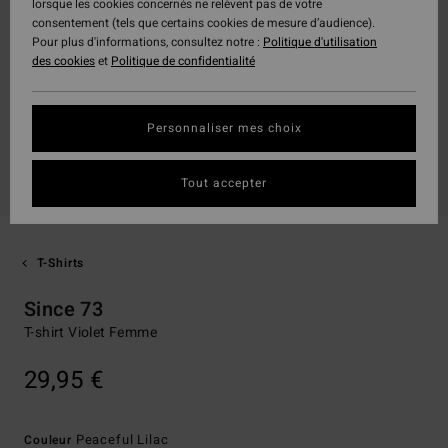
lorsque les cookies concernés ne relèvent pas de votre
consentement (tels que certains cookies de mesure d’audience).
Pour plus d'informations, consultez notre :
Politique d'utilisation
des cookies
et
Politique de confidentialité
Personnaliser mes choix
Tout accepter
T-Shirts
Since 73
T-shirt Violet Femme
29,95 €
Peaceful Lilac
Couleur