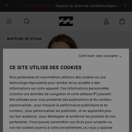
Passer
 membres
Se connecter / s'inscrire
JEU CONCOURS
Gagnez la planche emblématique d'Andy I
à
l'information
sur
le
produit
RUPTURE DE STOCK
Continuer sans accepter
CE SITE UTILISE DES COOKIES
Nos partenaires et nous-mêmes utilisons des cookies ou une
technologie équivalente pour stocker et/ou accéder à des
informations sur votre appareil. Ces informations personnelles
(comme vos données de navigation et votre adresse IP) peuvent
être utilisées pour vous présenter des publications et du contenu
personnalisés ; pour mesurer la performance publicitaire et du
contenu ; pour personnaliser les publicités ; et en apprendre plus
sur leur audience ; pour développer et améliorer les produits de nos
partenaires. Vous pouvez paramétrer vos choix pour accepter ou
non les cookies soumis à votre consentement, ou vous y opposer