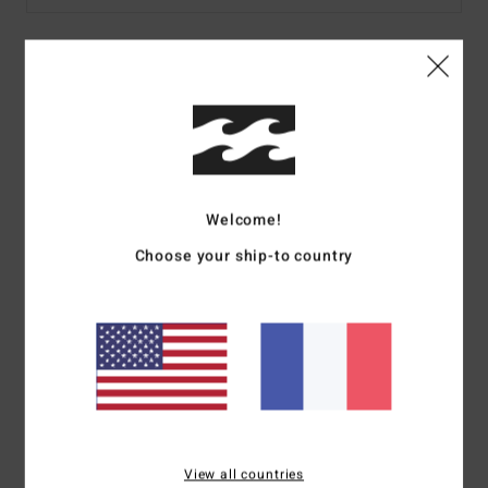
Details & caractéristiques
T-shirt Violet Femme
Style
EBJZT00273
Code couleur
pga0
Welcome!
Caractéristiques
Choose your ship-to country
Collection :
Collection Core
Matière :
coton
Col :
col rond
Manches :
manches courtes
Composition
100 % Coton
Traçabilité du produit (Loi Agec)
View all countries