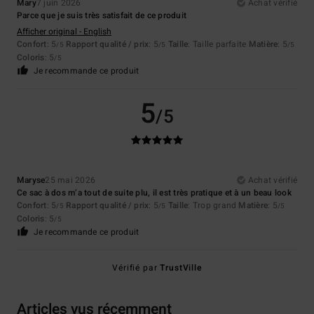
Mary
7 juin 2026
Achat vérifié
Parce que je suis très satisfait de ce produit
Afficher original - English
Confort
: 5
Rapport qualité / prix
: 5
Taille
: Taille parfaite
Matière
: 5
/5
/5
/5
Coloris
: 5
/5
Je recommande ce produit
5
/5
Maryse
25 mai 2026
Achat vérifié
Ce sac à dos m’a tout de suite plu, il est très pratique et à un beau look
Confort
: 5
Rapport qualité / prix
: 5
Taille
: Trop grand
Matière
: 5
/5
/5
/5
Coloris
: 5
/5
Je recommande ce produit
Vérifié par
TrustVille
Articles vus récemment