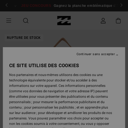
Passer
 membres
Se connecter / s'inscrire
JEU CONCOURS
Gagnez la planche emblématique d'Andy I
à
l'information
sur
le
produit
RUPTURE DE STOCK
Continuer sans accepter
CE SITE UTILISE DES COOKIES
Nos partenaires et nous-mêmes utilisons des cookies ou une
technologie équivalente pour stocker et/ou accéder à des
informations sur votre appareil. Ces informations personnelles
(comme vos données de navigation et votre adresse IP) peuvent
être utilisées pour vous présenter des publications et du contenu
personnalisés ; pour mesurer la performance publicitaire et du
contenu ; pour personnaliser les publicités ; et en apprendre plus
sur leur audience ; pour développer et améliorer les produits de nos
partenaires. Vous pouvez paramétrer vos choix pour accepter ou
non les cookies soumis à votre consentement, ou vous y opposer