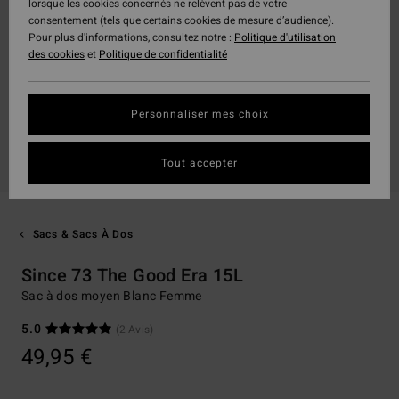
lorsque les cookies concernés ne relèvent pas de votre
consentement (tels que certains cookies de mesure d’audience).
Pour plus d'informations, consultez notre :
Politique d'utilisation
des cookies
et
Politique de confidentialité
Personnaliser mes choix
Tout accepter
Sacs & Sacs À Dos
Since 73 The Good Era 15L
Sac à dos moyen Blanc Femme
5.0
(2 Avis)
49,95 €