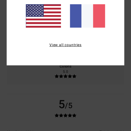
100% de nos clients recommandent ce produit
Confort
Rapport qualité / prix
5.0
5.0
Taille
Matière
View all countries
5.0
Trop petit
Trop grand
Coloris
5.0
5
/5