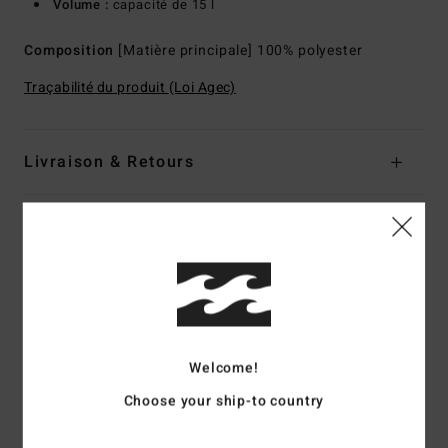
Volume :
capacité de 15 l
Composition
[Matière principale] 100% polyester
Traçabilité du produit (Loi Agec)
Livraison & Retours
Avis clients
Note moyenne
5.0
Welcome!
/5
Choose your ship-to country
basé sur
2 avis vérifiés
depuis mai 2026